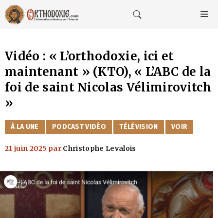
Aller
au
M
contenu
Vidéo : « L’orthodoxie, ici et
maintenant » (KTO), « L’ABC de la
foi de saint Nicolas Vélimirovitch
»
CATÉGORIES
À LA UNE
PODCAST VIDÉO
TÉLÉVISION
VOIR
21 juin 2025
par
Christophe Levalois