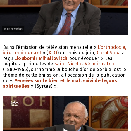
Dans l’émission de télévision mensuelle «
L’orthodoxie,
ici et maintenant
» (
KTO
) du mois de juin,
Carol Saba
a
reçu
Lioubomir Mihailovitch
pour évoquer « Les
pépites spirituelles de
saint Nicolas Vélimirovitch
(1880-1956), surnommé la bouche d’or de Serbie, est le
thème de cette émission, à l’occasion de la publication
de «
Pensées sur le bien et le mal, suivi de leçons
spirituelles
» (Syrtes) ».