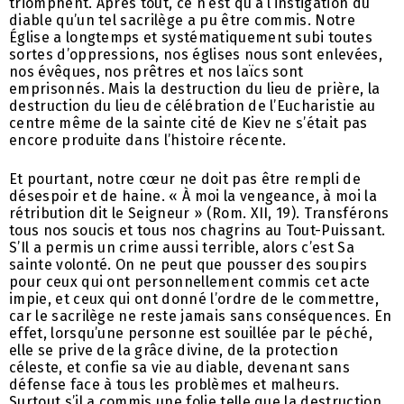
triomphent. Après tout, ce n’est qu’à l’instigation du
diable qu’un tel sacrilège a pu être commis. Notre
Église a longtemps et systématiquement subi toutes
sortes d’oppressions, nos églises nous sont enlevées,
nos évêques, nos prêtres et nos laïcs sont
emprisonnés. Mais la destruction du lieu de prière, la
destruction du lieu de célébration de l’Eucharistie au
centre même de la sainte cité de Kiev ne s’était pas
encore produite dans l’histoire récente.
Et pourtant, notre cœur ne doit pas être rempli de
désespoir et de haine. « À moi la vengeance, à moi la
rétribution dit le Seigneur » (Rom. XII, 19). Transférons
tous nos soucis et tous nos chagrins au Tout-Puissant.
S’Il a permis un crime aussi terrible, alors c’est Sa
sainte volonté. On ne peut que pousser des soupirs
pour ceux qui ont personnellement commis cet acte
impie, et ceux qui ont donné l’ordre de le commettre,
car le sacrilège ne reste jamais sans conséquences. En
effet, lorsqu’une personne est souillée par le péché,
elle se prive de la grâce divine, de la protection
céleste, et confie sa vie au diable, devenant sans
défense face à tous les problèmes et malheurs.
Surtout s’il a commis une folie telle que la destruction