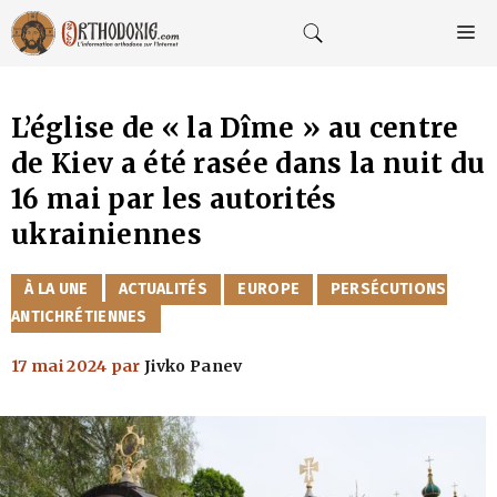
Aller
au
M
contenu
L’église de « la Dîme » au centre
de Kiev a été rasée dans la nuit du
16 mai par les autorités
ukrainiennes
CATÉGORIES
À LA UNE
ACTUALITÉS
EUROPE
PERSÉCUTIONS
ANTICHRÉTIENNES
17 mai 2024
par
Jivko Panev