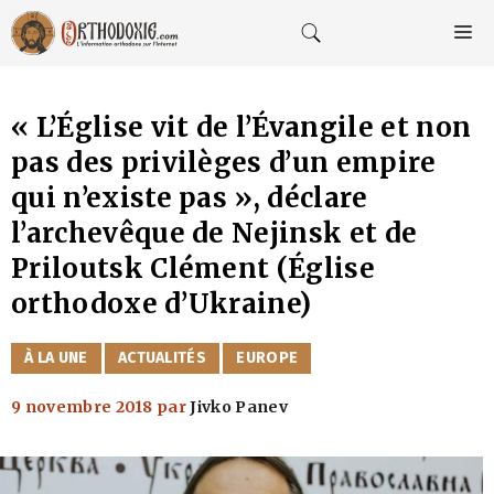
Aller
au
M
contenu
« L’Église vit de l’Évangile et non
pas des privilèges d’un empire
qui n’existe pas », déclare
l’archevêque de Nejinsk et de
Priloutsk Clément (Église
orthodoxe d’Ukraine)
CATÉGORIES
À LA UNE
ACTUALITÉS
EUROPE
9 novembre 2018
par
Jivko Panev