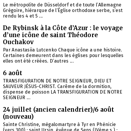
Le métropolite de Düsseldorf et de toute l’Allemagne
Grégoire, hiérarque de l’Église orthodoxe serbe, s’est
rendu les 4 et 5 ...
De Rybinsk à la Côte d’Azur : le voyage
d’une icône de saint Théodore
Ouchakov
Par Anastasiia Lutcenko Chaque icône a une histoire.
Certaines demeurent dans les églises pour lesquelles
elles ont été créées. D’autres ...
6 août
TRANSFIGURATION DE NOTRE SEIGNEUR, DIEU ET
SAUVEUR JÉSUS-CHRIST. Carême de la dormition,
dispense de poisson LA TRANSFIGURATION DE NOTRE
SEIGNEUR ...
24 juillet (ancien calendrier)/6 août
(nouveau)
Sainte Christine, mégalomartyre à Tyr en Phénicie
(vers 300) ; saint Ursin, évêque de Sens (IVème s.) ;