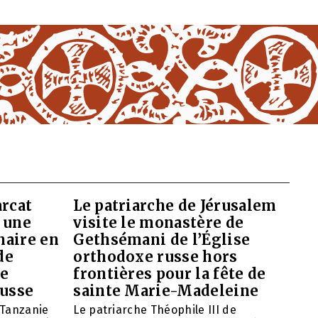
arcat
Le patriarche de Jérusalem
 une
visite le monastère de
naire en
Gethsémani de l’Église
de
orthodoxe russe hors
de
frontières pour la fête de
russe
sainte Marie-Madeleine
 Tanzanie
Le patriarche Théophile III de