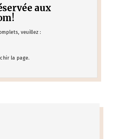
 réservée aux
om!
mplets, veuillez :
chir la page.