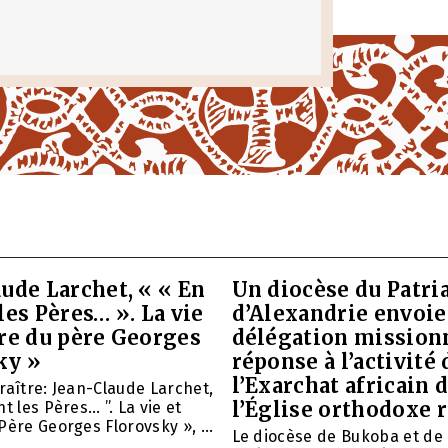
ude Larchet, « « En
Un diocèse du Patri
les Pères… ». La vie
d’Alexandrie envoie
vre du père Georges
délégation mission
ky »
réponse à l’activité 
l’Exarchat africain 
raître: Jean-Claude Larchet,
l’Église orthodoxe 
t les Pères… ”. La vie et
Père Georges Florovsky », ...
Le diocèse de Bukoba et de