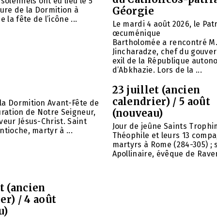
solennels ont eu lieu le 5
Géorgie
aure de la Dormition à
e la fête de l’icône ...
Le mardi 4 août 2026, le Pat
œcuménique
Bartholomée a rencontré M.
Jincharadze, chef du gouve
exil de la République auto
d’Abkhazie. Lors de la ...
23 juillet (ancien
calendrier) / 5 août
la Dormition Avant-Fête de
(nouveau)
uration de Notre Seigneur,
veur Jésus-Christ. Saint
Jour de jeûne Saints Trophi
ntioche, martyr à ...
Théophile et leurs 13 comp
martyrs à Rome (284-305) ; 
Apollinaire, évêque de Raven
et (ancien
er) / 4 août
u)