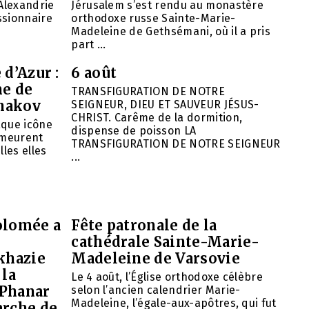
’Alexandrie
Jérusalem s’est rendu au monastère
ssionnaire
orthodoxe russe Sainte-Marie-
Madeleine de Gethsémani, où il a pris
part ...
 d’Azur :
6 août
ne de
TRANSFIGURATION DE NOTRE
hakov
SEIGNEUR, DIEU ET SAUVEUR JÉSUS-
CHRIST. Carême de la dormition,
aque icône
dispense de poisson LA
emeurent
TRANSFIGURATION DE NOTRE SEIGNEUR
lles elles
...
olomée a
Fête patronale de la
cathédrale Sainte-Marie-
khazie
Madeleine de Varsovie
 la
Le 4 août, l’Église orthodoxe célèbre
 Phanar
selon l’ancien calendrier Marie-
Madeleine, l’égale-aux-apôtres, qui fut
arche de