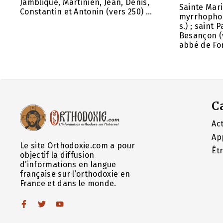
Jamblique, Martinien, Jean, Denis,
Sainte Mar
Constantin et Antonin (vers 250) ...
myrrhophor
s.) ; saint
Besançon (v
abbé de Fon
C
Act
Ap
Le site Orthodoxie.com a pour
Êt
objectif la diffusion
d’informations en langue
française sur l’orthodoxie en
France et dans le monde.