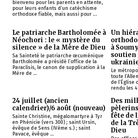
bienvenu pour les parents en attente,
pour leurs enfants d’un catéchisme
orthodoxe fiable, mais aussi pour ...
Le patriarche Bartholomée à
Un hiéra
Néochori : le « mystère du
orthodo
silence » de la Mère de Dieu
à Soumy
soutien 
Sa Sainteté le patriarche œcuménique
ukraini
Bartholomée a présidé l’office de la
Paraclisis, le canon de supplication à la
Le métropol
Mère de ...
toute l’All
de l’Église
rendu les 4 
24 juillet (ancien
Des mill
calendrier)/6 août (nouveau)
pèlerins
fête de 
Sainte Christine, mégalomartyre à Tyr
de la Tr
en Phénicie (vers 300) ; saint Ursin,
évêque de Sens (IVème s.) ; saint
Dieu
Pavace, évêque ...