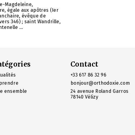
ie-Magdeleine,
e, égale aux apôtres (Ier
 Panchaire, évêque de
ers 346) ; saint Wandrille,
tenelle ...
atégories
Contact
ualités
+33 617 86 32 96
prendre
bonjour@orthodoxie.com
re ensemble
24 avenue Roland Garros
78140 Vélizy