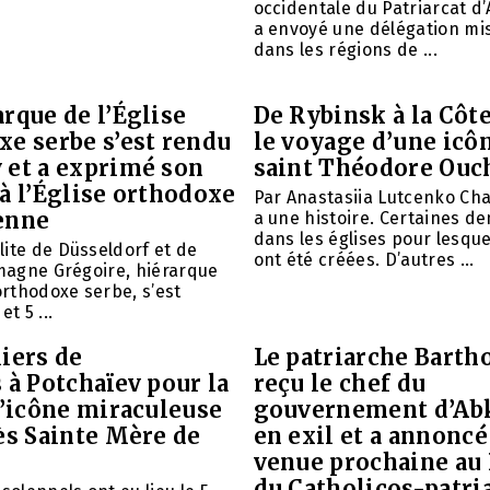
occidentale du Patriarcat d
a envoyé une délégation mi
dans les régions de ...
rque de l’Église
De Rybinsk à la Côte
xe serbe s’est rendu
le voyage d’une icô
 et a exprimé son
saint Théodore Ouc
à l’Église orthodoxe
Par Anastasiia Lutcenko Ch
enne
a une histoire. Certaines d
dans les églises pour lesque
ite de Düsseldorf et de
ont été créées. D’autres ...
emagne Grégoire, hiérarque
 orthodoxe serbe, s’est
et 5 ...
iers de
Le patriarche Barth
 à Potchaïev pour la
reçu le chef du
l’icône miraculeuse
gouvernement d’Ab
ès Sainte Mère de
en exil et a annoncé
venue prochaine au
du Catholicos-patri