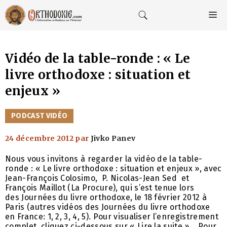
Aller
au
M
contenu
Vidéo de la table-ronde : « Le
livre orthodoxe : situation et
enjeux »
CATÉGORIES
PODCAST VIDÉO
24 décembre 2012
par
Jivko Panev
Nous vous invitons à regarder la vidéo de la table-
ronde : « Le livre orthodoxe : situation et enjeux », avec
Jean-François Colosimo, P. Nicolas-Jean Sed et
François Maillot (La Procure), qui s’est tenue lors
des Journées du livre orthodoxe, le 18 février 2012 à
Paris (autres vidéos des Journées du livre orthodoxe
en France: 1, 2, 3, 4, 5). Pour visualiser l’enregistrement
complet, cliquez ci-dessous sur « Lire la suite ». Pour