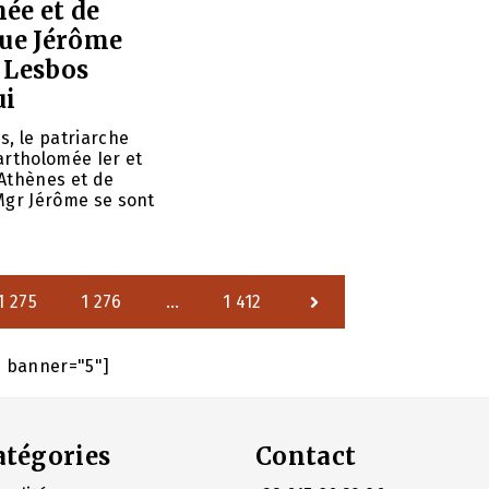
ée et de
que Jérôme
e Lesbos
ui
s, le patriarche
rtholomée Ier et
’Athènes et de
Mgr Jérôme se sont
1 275
1 276
…
1 412
e banner="5"]
atégories
Contact