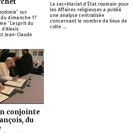
rchet
Le secrétariat d’État roumain pour
les Affaires religieuses a publié
hodoxie” sur
une analyse centralisée
, du dimanche 17
concernant le nombre de lieux de
me “L’esprit du
culte ...
 d’Alexis
st Jean-Claude
on conjointe
ançois, du
e