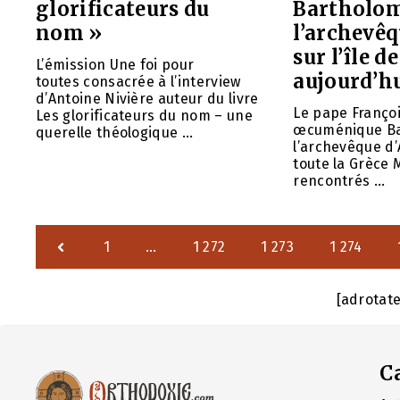
glorificateurs du
Bartholom
nom »
l’archevê
sur l’île d
L’émission Une foi pour
aujourd’h
toutes consacrée à l’interview
d’Antoine Nivière auteur du livre
Le pape Françoi
Les glorificateurs du nom – une
œcuménique Ba
querelle théologique ...
l’archevêque d
toute la Grèce 
rencontrés ...
1
…
1 272
1 273
1 274
[adrotat
C