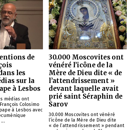
entions de
30.000 Moscovites ont
çois
vénéré l’icône de la
dans les
Mère de Dieu dite « de
ias sur la
l’attendrissement »
pape à Lesbos
devant laquelle avait
prié saint Séraphin de
ds médias ont
Sarov
François Colosimo
u pape à Lesbos avec
30.000 Moscovites ont vénéré
oecuménique
l’icône de la Mère de Dieu dite
...
« de l’attendrissement » pendant