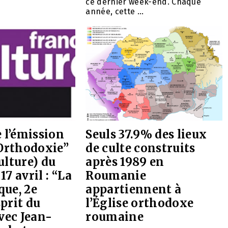
ce dernier week-end. Chaque
année, cette ...
 l’émission
Seuls 37.9% des lieux
“Orthodoxie”
de culte construits
ulture) du
après 1989 en
7 avril : “La
Roumanie
que, 2e
appartiennent à
sprit du
l’Église orthodoxe
vec Jean-
roumaine