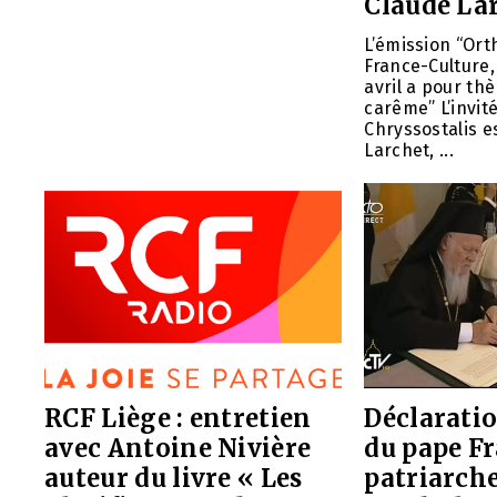
Claude La
L’émission “Ort
France-Culture
avril a pour thè
carême” L’invité
Chryssostalis e
Larchet, ...
RCF Liège : entretien
Déclarati
avec Antoine Nivière
du pape Fr
auteur du livre « Les
patriarch