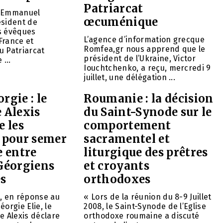
Patriarcat
gr Emmanuel
œcuménique
ésident de
s évêques
L’agence d’information grecque
France et
Romfea,gr nous apprend que le
u Patriarcat
président de l’Ukraine, Victor
...
Iouchtchenko, a reçu, mercredi 9
juillet, une délégation ...
rgie : le
Roumanie : la décision
 Alexis
du Saint-Synode sur le
e les
comportement
s pour semer
sacramentel et
e entre
liturgique des prêtres
 Géorgiens
et croyants
es
orthodoxes
e, en réponse au
« Lors de la réunion du 8-9 Juillet
orgie Elie, le
2008, le Saint-Synode de l’Eglise
e Alexis déclare
orthodoxe roumaine a discuté