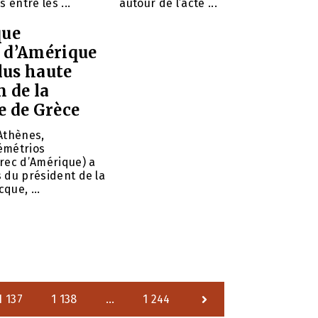
s entre les ...
autour de l’acte ...
que
 d’Amérique
plus haute
n de la
e de Grèce
 Athènes,
émétrios
rec d’Amérique) a
 du président de la
que, ...
1 137
1 138
…
1 244