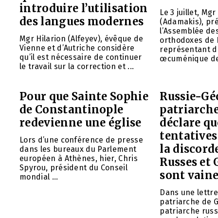
introduire l’utilisation
Le 3 juillet, M
des langues modernes
(Adamakis), pr
l’Assemblée de
Mgr Hilarion (Alfeyev), évêque de
orthodoxes de 
Vienne et d’Autriche considère
représentant d
qu’il est nécessaire de continuer
œcuménique de 
le travail sur la correction et ...
Pour que Sainte Sophie
Russie-Géo
de Constantinople
patriarche
redevienne une église
déclare qu
tentative
Lors d’une conférence de presse
la discord
dans les bureaux du Parlement
européen à Athènes, hier, Chris
Russes et
Spyrou, président du Conseil
sont vain
mondial ...
Dans une lettr
patriarche de Gé
patriarche russ