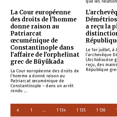
que les relation
La Cour européenne
L’archevê
des droits de l’homme
Démétrios
donne raison au
a reçu la 
Patriarcat
distinctio
œcuménique de
Républiqu
Constantinople dans
Le 1er juillet, à
l’affaire de l’orphelinat
l’archevêque D
(Archidiocèse g
grec de Büyükada
reçu, des mains
République grec
La Cour européenne des droits de
l’homme a donné raison au
Patriarcat œcuménique de
Constantinople – dans un arrêt
rendu ...
1
…
1 134
1 135
1 136