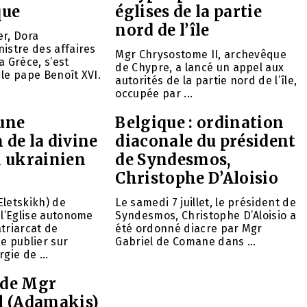
ue
églises de la partie
nord de l’île
er, Dora
istre des affaires
Mgr Chrysostome II, archevêque
a Grèce, s’est
de Chypre, a lancé un appel aux
le pape Benoît XVI.
autorités de la partie nord de l’île,
occupée par ...
 une
Belgique : ordination
 de la divine
diaconale du président
n ukrainien
de Syndesmos,
Christophe D’Aloisio
Eletskikh) de
Le samedi 7 juillet, le président de
 l’Eglise autonome
Syndesmos, Christophe D’Aloisio a
triarcat de
été ordonné diacre par Mgr
e publier sur
Gabriel de Comane dans ...
rgie de ...
 de Mgr
 (Adamakis)