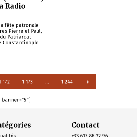
a Radio
la fête patronale
res Pierre et Paul,
du Patriarcat
 Constantinople
1 172
1 173
…
1 244
e banner="5"]
atégories
Contact
ualités
+33 617 86 32 96