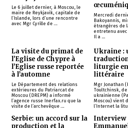
œcuméniq
Le 6 juillet dernier, à Moscou, le
maire de Reykjavik, capitale de
Mercredi derni
l’Islande, lors d’une rencontre
Bakoyannis, min
avec Mgr Cyrille de ...
étrangères de l
entretenu avec 
Il a ...
La visite du primat de
Ukraine :
l’Eglise de Chypre à
traduction
l’Eglise russe reportée
liturgie e
à l’automne
littéraire
Le Département des relations
Mgr Jonathan (
extérieures du Patriarcat de
Toultchinsk, de
Moscou (DREPM) a informé
ukrainienne (Pa
l’agence russe Inerfax.ru que la
Moscou) vient d
visite de l’archevêque ...
l’Internet la litu
Serbie: un accord sur la
Interview
production et la
Emmanuel