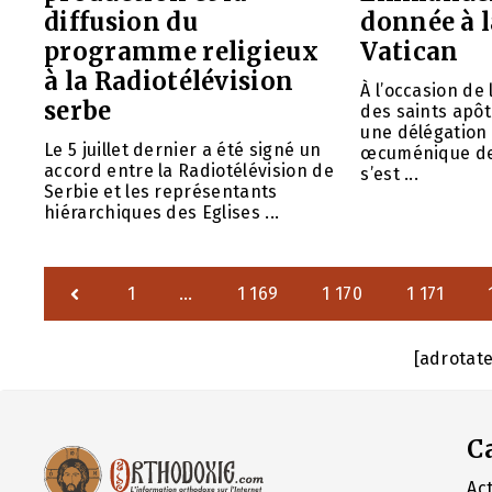
diffusion du
donnée à l
programme religieux
Vatican
à la Radiotélévision
À l’occasion de 
serbe
des saints apôt
une délégation 
Le 5 juillet dernier a été signé un
œcuménique de
accord entre la Radiotélévision de
s’est ...
Serbie et les représentants
hiérarchiques des Eglises ...
1
…
1 169
1 170
1 171
[adrotat
C
Act