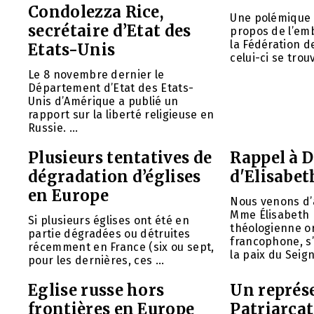
Condolezza Rice,
Une polémique a
secrétaire d’Etat des
propos de l’em
la Fédération d
Etats-Unis
celui-ci se trouv
Le 8 novembre dernier le
Département d’Etat des Etats-
Unis d’Amérique a publié un
rapport sur la liberté religieuse en
Russie. ...
Plusieurs tentatives de
Rappel à D
dégradation d’églises
d'Elisabet
en Europe
Nous venons d
Mme Élisabeth 
Si plusieurs églises ont été en
théologienne o
partie dégradées ou détruites
francophone, s
récemment en France (six ou sept,
la paix du Seign
pour les dernières, ces ...
Eglise russe hors
Un représ
frontières en Europe
Patriarca