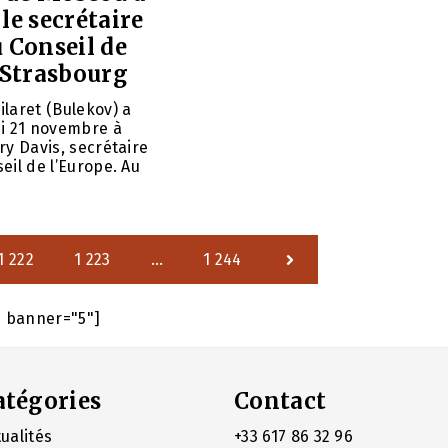
le secrétaire
 Conseil de
 Strasbourg
laret (Bulekov) a
di 21 novembre à
ry Davis, secrétaire
eil de l’Europe. Au
1 222
1 223
…
1 244
e banner="5"]
atégories
Contact
ualités
+33 617 86 32 96