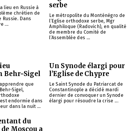
serbe
 lieu en Russie à
blème chrétien de
Le métropolite du Monténégro de
e Russie. Dans
l’Eglise orthodoxe serbe, Mgr
e ...
Amphiloque (Radovich), en qualité
de membre du Comité de
l’Assemblée des ...
ieu
Un Synode élargi pour
h Behr-Sigel
l’Eglise de Chypre
’apprendre que
Le Saint Synode du Patriarcat de
Behr-Sigel,
Constantinople a décidé mardi
rthodoxe
dernier de convoquer un Synode
’est endormie dans
élargi pour résoudre la crise ...
eur dans la nuit ...
entant du
t de Moscou a