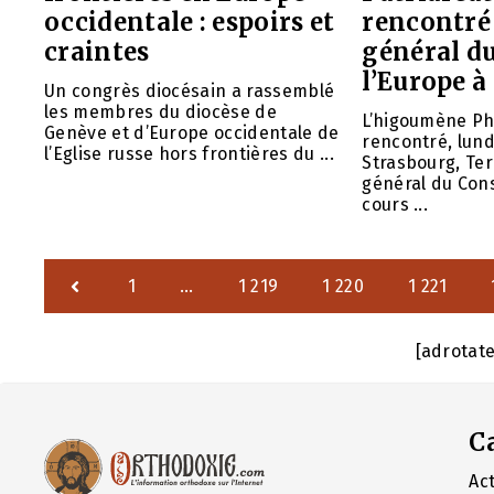
occidentale : espoirs et
rencontré 
craintes
général du
l’Europe à
Un congrès diocésain a rassemblé
les membres du diocèse de
L’higoumène Phi
Genève et d’Europe occidentale de
rencontré, lun
l’Eglise russe hors frontières du ...
Strasbourg, Ter
général du Cons
cours ...
1
…
1 219
1 220
1 221
[adrotat
C
Act