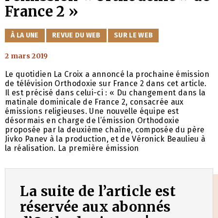
France 2 »
CATÉGORIES
À LA UNE
REVUE DU WEB
SUR LE WEB
2 mars 2019
Le quotidien La Croix a annoncé la prochaine émission
de télévision Orthodoxie sur France 2 dans cet article.
Il est précisé dans celui-ci : « Du changement dans la
matinale dominicale de France 2, consacrée aux
émissions religieuses. Une nouvelle équipe est
désormais en charge de l’émission Orthodoxie
proposée par la deuxième chaîne, composée du père
Jivko Panev à la production, et de Véronick Beaulieu à
la réalisation. La première émission
La suite de l’article est
réservée aux abonnés