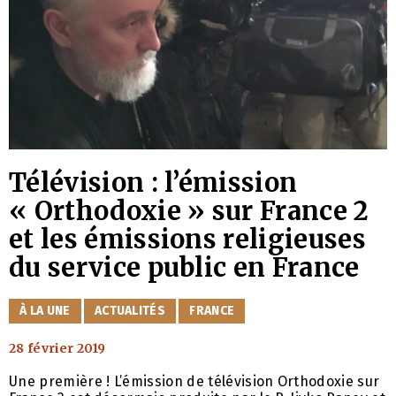
Télévision : l’émission
« Orthodoxie » sur France 2
et les émissions religieuses
du service public en France
CATÉGORIES
À LA UNE
ACTUALITÉS
FRANCE
28 février 2019
Une première ! L’émission de télévision Orthodoxie sur