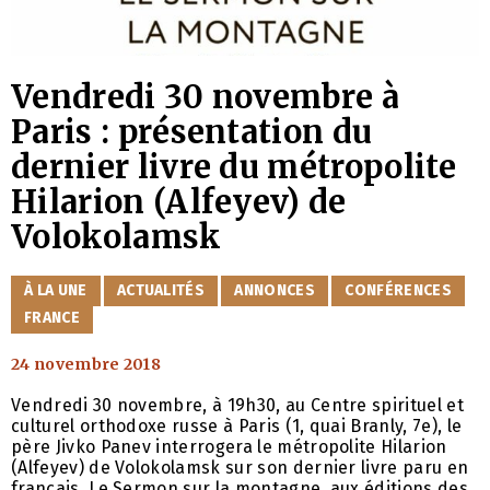
Vendredi 30 novembre à
Paris : présentation du
dernier livre du métropolite
Hilarion (Alfeyev) de
Volokolamsk
CATÉGORIES
À LA UNE
ACTUALITÉS
ANNONCES
CONFÉRENCES
FRANCE
24 novembre 2018
Vendredi 30 novembre, à 19h30, au Centre spirituel et
culturel orthodoxe russe à Paris (1, quai Branly, 7e), le
père Jivko Panev interrogera le métropolite Hilarion
(Alfeyev) de Volokolamsk sur son dernier livre paru en
français, Le Sermon sur la montagne, aux éditions des