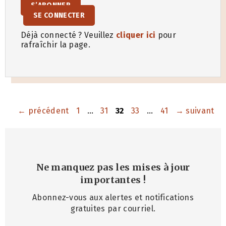
S’ABONNER
SE CONNECTER
Déjà connecté ? Veuillez
cliquer ici
pour
rafraîchir la page.
Page
Page
Page
Page
Page
←
précédent
1
…
31
32
33
…
41
→
suivant
Ne manquez pas les mises à jour
importantes
!
Abonnez-vous aux alertes et notifications
gratuites par courriel.