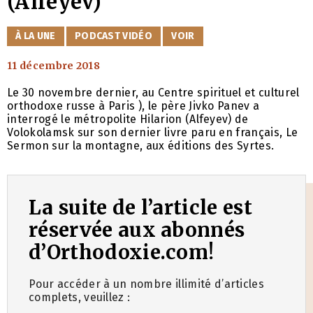
(Alfeyev)
CATÉGORIES
À LA UNE
PODCAST VIDÉO
VOIR
11 décembre 2018
Le 30 novembre dernier, au Centre spirituel et culturel
orthodoxe russe à Paris ), le père Jivko Panev a
interrogé le métropolite Hilarion (Alfeyev) de
Volokolamsk sur son dernier livre paru en français, Le
Sermon sur la montagne, aux éditions des Syrtes.
La suite de l’article est
réservée aux abonnés
d’Orthodoxie.com!
Pour accéder à un nombre illimité d’articles
complets, veuillez :