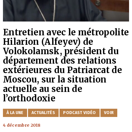
Entretien avec le métropolite
Hilarion (Alfeyev) de
Volokolamsk, président du
département des relations
extérieures du Patriarcat de
Moscou, sur la situation
actuelle au sein de
l’orthodoxie
CATÉGORIES
À LA UNE
ACTUALITÉS
PODCAST VIDÉO
VOIR
4 décembre 2018