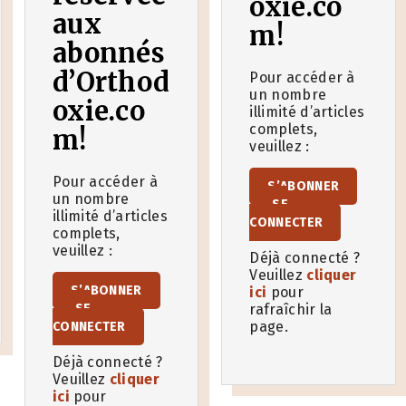
oxie.co
aux
m!
abonnés
d’Orthod
Pour accéder à
un nombre
oxie.co
illimité d’articles
complets,
m!
veuillez :
Pour accéder à
S’ABONNER
un nombre
SE
illimité d’articles
CONNECTER
complets,
veuillez :
Déjà connecté ?
Veuillez
cliquer
S’ABONNER
ici
pour
SE
rafraîchir la
page.
CONNECTER
Déjà connecté ?
Veuillez
cliquer
ici
pour