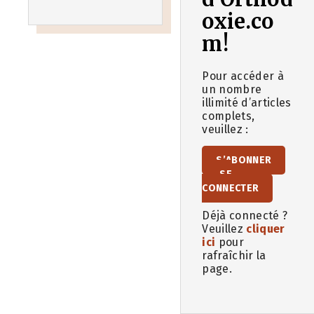
oxie.co
m!
Pour accéder à
un nombre
illimité d’articles
complets,
veuillez :
S’ABONNER
SE
CONNECTER
Déjà connecté ?
Veuillez
cliquer
ici
pour
rafraîchir la
page.