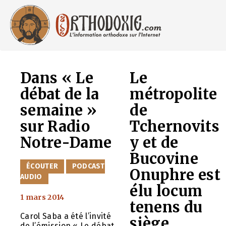
Aller
au
contenu
Dans « Le
Le
débat de la
métropolite
semaine »
de
sur Radio
Tchernovits
Notre-Dame
y et de
Bucovine
CATÉGORIES
ÉCOUTER
PODCAST
Onuphre est
AUDIO
élu locum
1 mars 2014
tenens du
Carol Saba a été l’invité
siège
de l’émission « Le débat