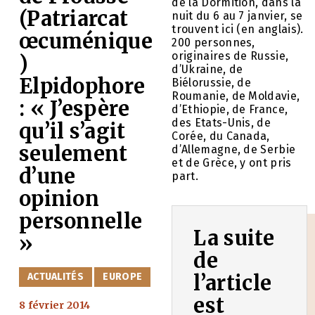
de la Dormition, dans la
(Patriarcat
nuit du 6 au 7 janvier, se
trouvent ici (en anglais).
œcuménique
200 personnes,
originaires de Russie,
)
d’Ukraine, de
Elpidophore
Biélorussie, de
Roumanie, de Moldavie,
: « J’espère
d’Ethiopie, de France,
des Etats-Unis, de
qu’il s’agit
Corée, du Canada,
seulement
d’Allemagne, de Serbie
et de Grèce, y ont pris
d’une
part.
opinion
personnelle
La suite
»
de
CATÉGORIES
ACTUALITÉS
EUROPE
l’article
est
8 février 2014