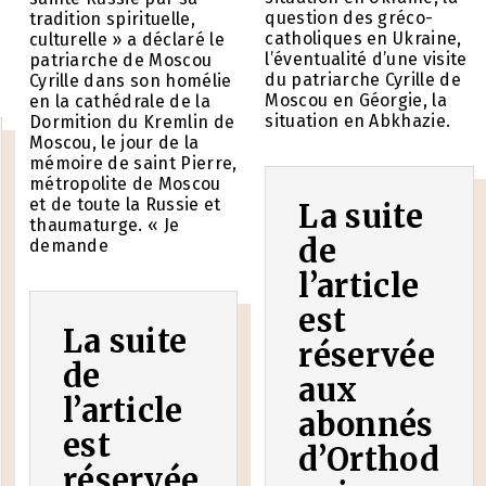
question des gréco-
tradition spirituelle,
catholiques en Ukraine,
culturelle » a déclaré le
l’éventualité d’une visite
patriarche de Moscou
du patriarche Cyrille de
Cyrille dans son homélie
Moscou en Géorgie, la
en la cathédrale de la
situation en Abkhazie.
Dormition du Kremlin de
Moscou, le jour de la
mémoire de saint Pierre,
métropolite de Moscou
et de toute la Russie et
La suite
thaumaturge. « Je
de
demande
l’article
est
La suite
réservée
de
aux
l’article
abonnés
est
d’Orthod
réservée