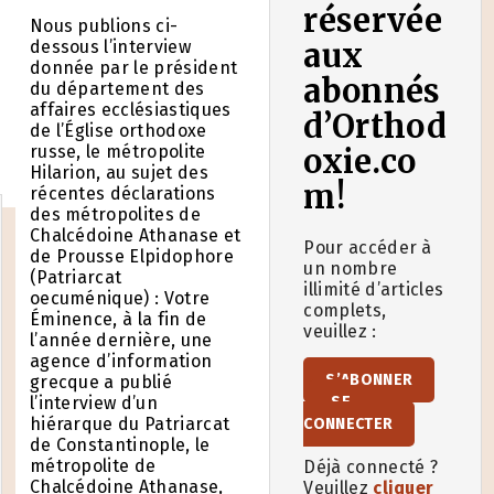
réservée
Nous publions ci-
dessous l’interview
aux
donnée par le président
abonnés
du département des
affaires ecclésiastiques
d’Orthod
de l’Église orthodoxe
russe, le métropolite
oxie.co
Hilarion, au sujet des
m!
récentes déclarations
des métropolites de
Chalcédoine Athanase et
Pour accéder à
de Prousse Elpidophore
un nombre
(Patriarcat
illimité d’articles
oecuménique) : Votre
complets,
Éminence, à la fin de
veuillez :
l’année dernière, une
agence d’information
S’ABONNER
grecque a publié
l’interview d’un
SE
hiérarque du Patriarcat
CONNECTER
de Constantinople, le
métropolite de
Déjà connecté ?
Chalcédoine Athanase,
Veuillez
cliquer