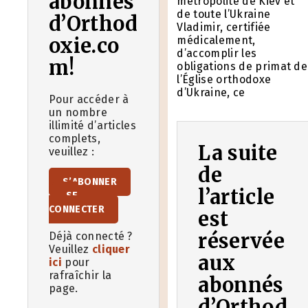
abonnés
métropolite de Kiev et
de toute l’Ukraine
d’Orthod
Vladimir, certifiée
oxie.co
médicalement,
d’accomplir les
m!
obligations de primat de
l’Église orthodoxe
d’Ukraine, ce
Pour accéder à
un nombre
illimité d’articles
complets,
La suite
veuillez :
de
S’ABONNER
l’article
SE
CONNECTER
est
réservée
Déjà connecté ?
Veuillez
cliquer
aux
ici
pour
rafraîchir la
abonnés
page.
d’Orthod