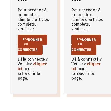
Pour accéder à
Pour accéder à
un nombre
un nombre
illimité d’articles
illimité d’articles
complets,
complets,
veuillez :
veuillez :
S’ABONNER
S’ABONNER
SE
SE
CONNECTER
CONNECTER
Déjà connecté ?
Déjà connecté ?
Veuillez
cliquer
Veuillez
cliquer
ici
pour
ici
pour
rafraîchir la
rafraîchir la
page.
page.