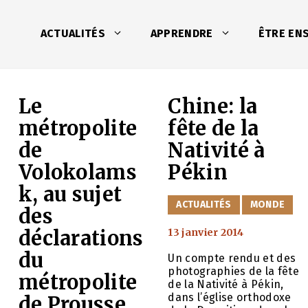
ACTUALITÉS
APPRENDRE
ÊTRE EN
Le
Chine: la
métropolite
fête de la
de
Nativité à
Volokolams
Pékin
k, au sujet
CATÉGORIES
ACTUALITÉS
MONDE
des
déclarations
13 janvier 2014
du
Un compte rendu et des
photographies de la fête
métropolite
de la Nativité à Pékin,
dans l’église orthodoxe
de Prousse