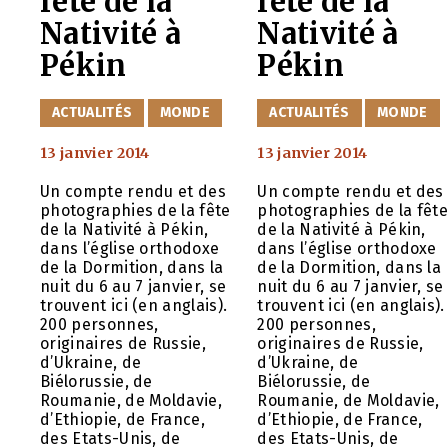
fête de la
fête de la
Nativité à
Nativité à
Pékin
Pékin
CATÉGORIES
CATÉGORIES
ACTUALITÉS
MONDE
ACTUALITÉS
MONDE
13 janvier 2014
13 janvier 2014
Un compte rendu et des
Un compte rendu et des
photographies de la fête
photographies de la fêt
de la Nativité à Pékin,
de la Nativité à Pékin,
dans l’église orthodoxe
dans l’église orthodoxe
de la Dormition, dans la
de la Dormition, dans la
nuit du 6 au 7 janvier, se
nuit du 6 au 7 janvier, se
trouvent ici (en anglais).
trouvent ici (en anglais).
200 personnes,
200 personnes,
originaires de Russie,
originaires de Russie,
d’Ukraine, de
d’Ukraine, de
Biélorussie, de
Biélorussie, de
Roumanie, de Moldavie,
Roumanie, de Moldavie,
d’Ethiopie, de France,
d’Ethiopie, de France,
des Etats-Unis, de
des Etats-Unis, de