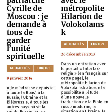
patriarche
avec le
Cyrille de
métropolite
Moscou : je
Hilarion de
demande à
Volokolams
tous de
k
garder
CATÉGORIES
ACTUALITÉS
EUROPE
l’unité
e
spirituelle
26 décembre 2013
Dans un entretien avec
CATÉGORIES
ACTUALITÉS
EUROPE
le portail « Interfax-
religia » (en français sur
cette page), le
9 janvier 2014
métropolite Hilarion de
Volokolamsk aborde la
« Je m’adresse depuis ici
possibilité à l’étude
à toute la Rous’, à la
d’une nouvelle
Russie, l’Ukraine et la
traduction de la Bible en
Biélorussie, à tous les
russe moderne, la
autres pays où vit la
situation en Ukraine, la
sainte Russie par sa