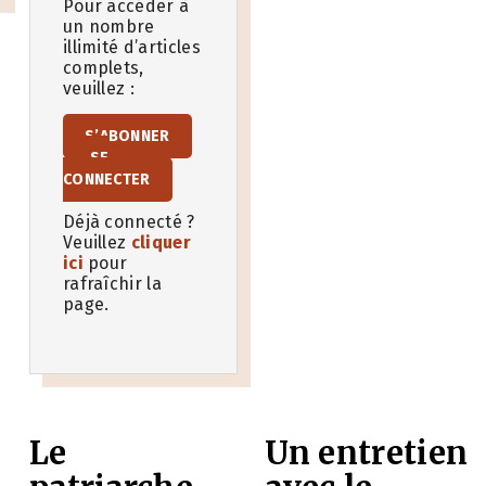
Pour accéder à
un nombre
illimité d’articles
complets,
veuillez :
S’ABONNER
SE
CONNECTER
Déjà connecté ?
Veuillez
cliquer
ici
pour
rafraîchir la
page.
Le
Un entretien