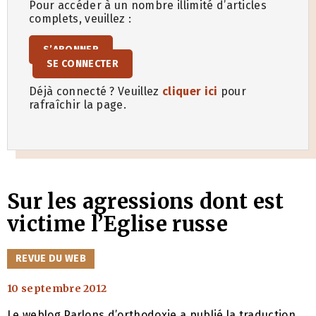
Pour accéder à un nombre illimité d’articles
complets, veuillez :
S’ABONNER
SE CONNECTER
Déjà connecté ? Veuillez
cliquer ici
pour
rafraîchir la page.
Sur les agressions dont est
victime l’Eglise russe
CATÉGORIES
REVUE DU WEB
10 septembre 2012
Le weblog Parlons d’orthodoxie a publié la traduction