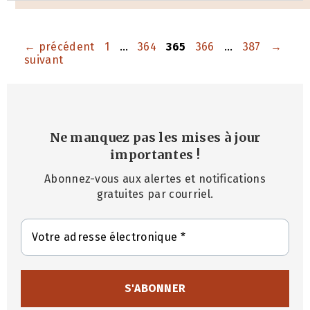
Page
Page
Page
Page
Page
←
précédent
1
…
364
365
366
…
387
→
suivant
Ne manquez pas les mises à jour
importantes
!
Abonnez-vous aux alertes et notifications
gratuites par courriel.