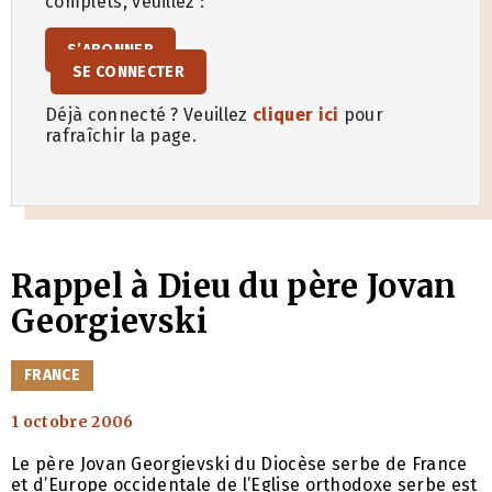
complets, veuillez :
S’ABONNER
SE CONNECTER
Déjà connecté ? Veuillez
cliquer ici
pour
rafraîchir la page.
Rappel à Dieu du père Jovan
Georgievski
CATÉGORIES
FRANCE
1 octobre 2006
Le père Jovan Georgievski du Diocèse serbe de France
et d’Europe occidentale de l’Eglise orthodoxe serbe est