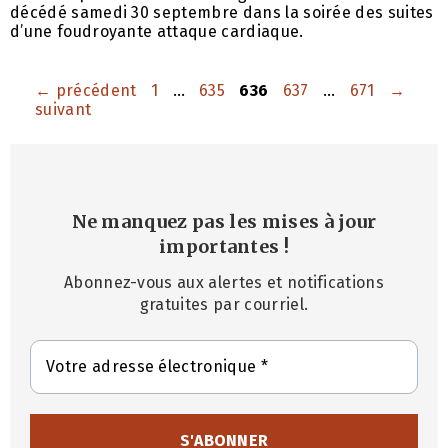
décédé samedi 30 septembre dans la soirée des suites
d’une foudroyante attaque cardiaque.
Page
Page
Page
Page
Page
←
précédent
1
…
635
636
637
…
671
→
suivant
Ne manquez pas les mises à jour
importantes
!
Abonnez-vous aux alertes et notifications
gratuites par courriel.