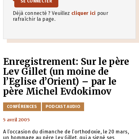
SE CONNECTER
Déjà connecté ? Veuillez
cliquer ici
pour
rafraîchir la page.
Enregistrement: Sur le père
Lev Gillet (un moine de
l’Eglise d’Orient) – par le
père Michel Evdokimov
CATÉGORIES
CONFÉRENCES
PODCAST AUDIO
5 avril 2005
A l’occasion du dimanche de l’orthodoxie, le 20 mars,
un hommage au père Lev Gillet, qui a signé ses