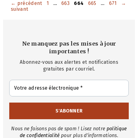
Page
Page
Page
Page
Page
←
précédent
1
…
663
664
665
…
671
→
suivant
Ne manquez pas les mises à jour
importantes
!
Abonnez-vous aux alertes et notifications
gratuites par courriel.
Nous ne faisons pas de spam ! Lisez notre
politique
de confidentialité
pour plus d'informations.