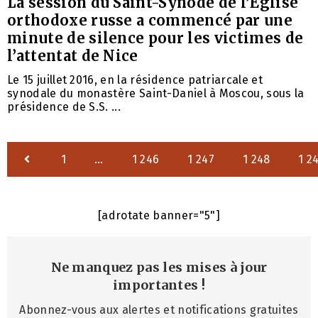
La session du Saint-Synode de l’Église
orthodoxe russe a commencé par une
minute de silence pour les victimes de
l’attentat de Nice
Le 15 juillet 2016, en la résidence patriarcale et
synodale du monastère Saint-Daniel à Moscou, sous la
présidence de S.S. ...
1
…
1 246
1 247
1 248
1 2
[adrotate banner="5"]
Ne manquez pas les mises à jour
importantes
!
Abonnez-vous aux alertes et notifications gratuites