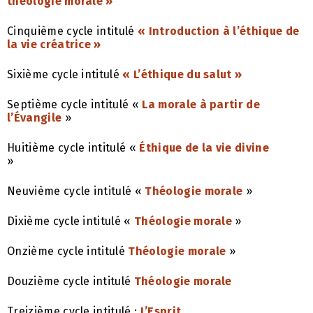
théologie morale »
Cinquième cycle intitulé
« Introduction à l’éthique de
la vie créatrice »
Sixième cycle intitulé
« L’éthique du salut »
Septième cycle intitulé «
La morale à partir de
l’Évangile
»
Huitième cycle intitulé «
Éthique de la vie divine
»
Neuvième cycle intitulé «
Théologie morale
»
Dixième cycle intitulé «
Théologie morale
»
Onzième cycle intitulé
Théologie morale
»
Douzième cycle intitulé
Théologie morale
Treizième cycle intitulé :
L’Esprit