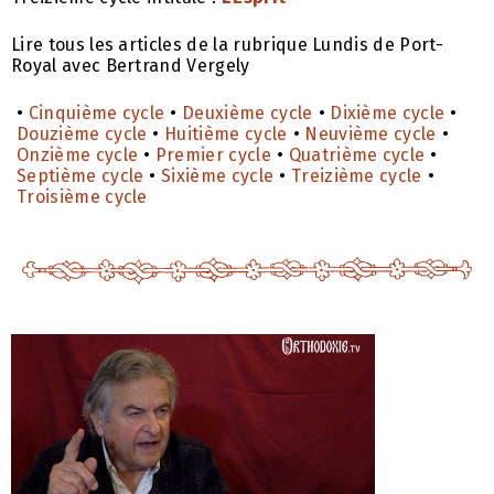
Lire tous les articles de la rubrique Lundis de Port-
Royal avec Bertrand Vergely
•
Cinquième cycle
•
Deuxième cycle
•
Dixième cycle
•
Douzième cycle
•
Huitième cycle
•
Neuvième cycle
•
Onzième cycle
•
Premier cycle
•
Quatrième cycle
•
Septième cycle
•
Sixième cycle
•
Treizième cycle
•
Troisième cycle