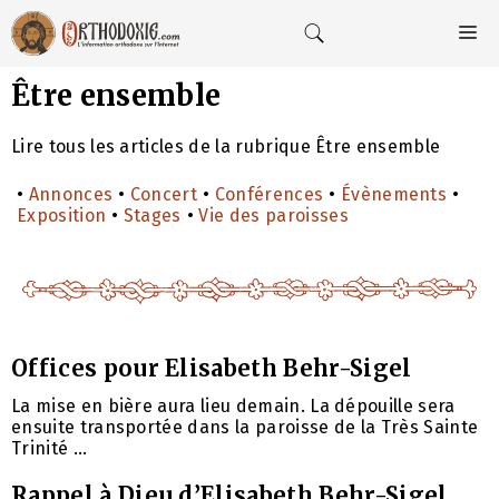
Aller
au
M
contenu
Être ensemble
Lire tous les articles de la rubrique Être ensemble
•
Annonces
•
Concert
•
Conférences
•
Évènements
•
Exposition
•
Stages
•
Vie des paroisses
Offices pour Elisabeth Behr-Sigel
La mise en bière aura lieu demain. La dépouille sera
ensuite transportée dans la paroisse de la Très Sainte
Trinité ...
Rappel à Dieu d’Elisabeth Behr-Sigel