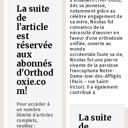
d’Élisabeth (1907-2005),
dès sa jeunesse,
La suite
notamment grâce au
de
célèbre engagement de
sa mère, Nicolas fut
l’article
convaincu de la
nécessité d’œuvrer en
est
faveur d’une orthodoxie
réservée
unifiée, ouverte au
monde
aux
occidentale.Toute sa vie,
Nicolas fut une pierre
abonnés
vivante de la paroisse
d’Orthod
francophone Notre-
Dame-Joie-des-Affligés
oxie.co
(Paris – rue Saint-
Victor). Il a également
m!
contribué à
Pour accéder à
un nombre
illimité d’articles
La suite
complets,
de
veuillez :