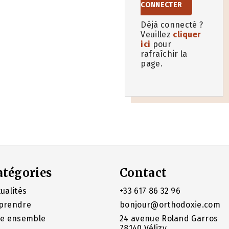
CONNECTER
Déjà connecté ?
Veuillez
cliquer
ici
pour
rafraîchir la
page.
atégories
Contact
ualités
+33 617 86 32 96
prendre
bonjour@orthodoxie.com
re ensemble
24 avenue Roland Garros
78140 Vélizy