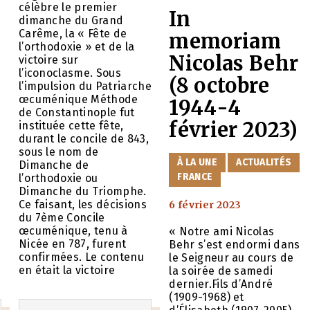
célèbre le premier
In
dimanche du Grand
Carême, la « Fête de
memoriam
l’orthodoxie » et de la
Nicolas Behr
victoire sur
l’iconoclasme. Sous
(8 octobre
l’impulsion du Patriarche
œcuménique Méthode
1944-4
de Constantinople fut
février 2023)
instituée cette fête,
durant le concile de 843,
sous le nom de
CATÉGORIES
À LA UNE
ACTUALITÉS
Dimanche de
FRANCE
l’orthodoxie ou
Dimanche du Triomphe.
Ce faisant, les décisions
6 février 2023
du 7ème Concile
œcuménique, tenu à
« Notre ami Nicolas
Nicée en 787, furent
Behr s’est endormi dans
confirmées. Le contenu
le Seigneur au cours de
en était la victoire
la soirée de samedi
dernier.Fils d’André
(1909-1968) et