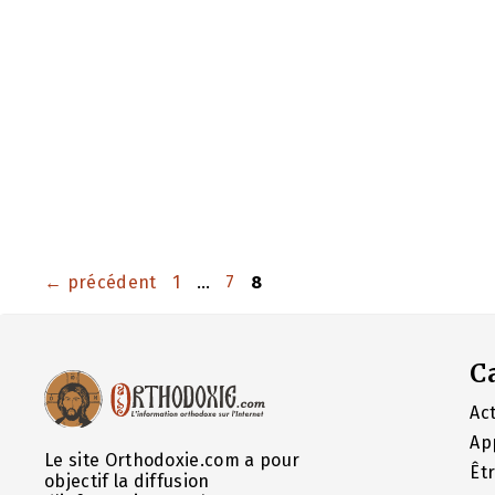
Page
Page
Page
←
précédent
1
…
7
8
C
Act
Ap
Le site Orthodoxie.com a pour
Êt
objectif la diffusion