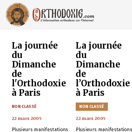
Aller
au
contenu
La journée
La journée
du
du
Dimanche
Dimanche
de
de
l'Orthodoxie
l’Orthodoxie
à Paris
à Paris
CATÉGORIES
CATÉGORIES
NON CLASSÉ
NON CLASSÉ
22 mars 2005
22 mars 2005
Plusieurs manifestations
Plusieurs manifestation