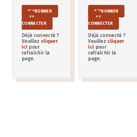
S’ABONNER
S’ABONNER
SE
SE
CONNECTER
CONNECTER
Déjà connecté ?
Déjà connecté ?
Veuillez
cliquer
Veuillez
cliquer
ici
pour
ici
pour
rafraîchir la
rafraîchir la
page.
page.