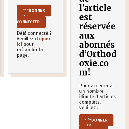
l’article
S’ABONNER
est
SE
CONNECTER
réservée
aux
Déjà connecté ?
Veuillez
cliquer
abonnés
ici
pour
rafraîchir la
d’Orthod
page.
oxie.co
m!
Pour accéder à
un nombre
illimité d’articles
complets,
veuillez :
S’ABONNER
SE