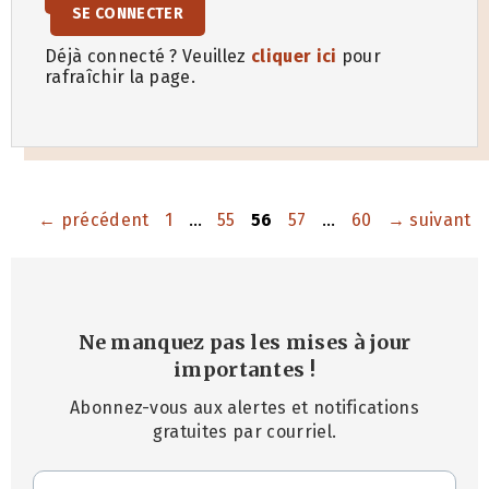
SE CONNECTER
Déjà connecté ? Veuillez
cliquer ici
pour
rafraîchir la page.
Page
Page
Page
Page
Page
←
précédent
1
…
55
56
57
…
60
→
suivant
Ne manquez pas les mises à jour
importantes
!
Abonnez-vous aux alertes et notifications
gratuites par courriel.