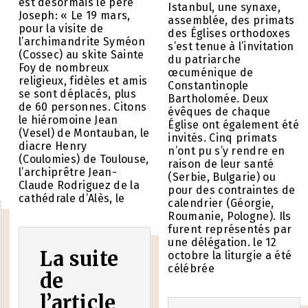
est désormais le père
Istanbul, une synaxe,
Joseph: « Le 19 mars,
assemblée, des primats
pour la visite de
des Églises orthodoxes
l’archimandrite Syméon
s’est tenue à l’invitation
(Cossec) au skite Sainte
du patriarche
Foy de nombreux
œcuménique de
religieux, fidèles et amis
Constantinople
se sont déplacés, plus
Bartholomée. Deux
de 60 personnes. Citons
évêques de chaque
le hiéromoine Jean
Église ont également été
e
(Vesel) de Montauban, le
invités. Cinq primats
diacre Henry
n’ont pu s’y rendre en
(Coulomies) de Toulouse,
raison de leur santé
l’archiprêtre Jean-
(Serbie, Bulgarie) ou
Claude Rodriguez de la
pour des contraintes de
cathédrale d’Alès, le
calendrier (Géorgie,
Roumanie, Pologne). Ils
furent représentés par
une délégation. le 12
La suite
octobre la liturgie a été
célébrée
de
l’article