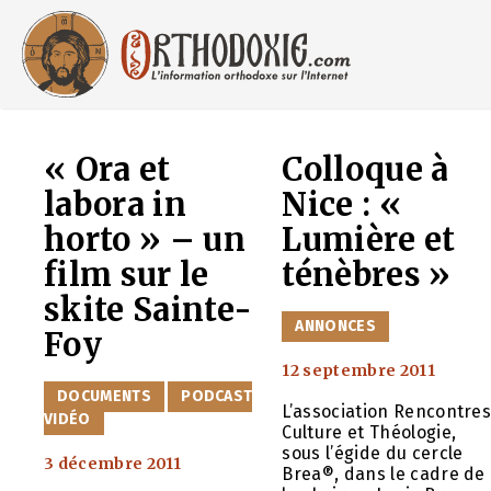
Aller
au
contenu
« Ora et
Colloque à
labora in
Nice : «
horto » – un
Lumière et
film sur le
ténèbres »
skite Sainte-
CATÉGORIES
ANNONCES
Foy
12 septembre 2011
CATÉGORIES
DOCUMENTS
PODCAST
L’association Rencontre
VIDÉO
Culture et Théologie,
sous l’égide du cercle
3 décembre 2011
Brea®, dans le cadre de