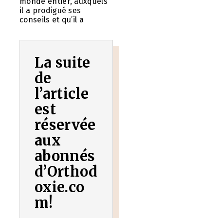
monde entier, auxquels
il a prodigué ses
conseils et qu’il a
La suite
de
l’article
est
réservée
aux
abonnés
d’Orthod
oxie.co
m!