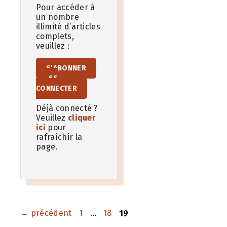
Pour accéder à
un nombre
illimité d’articles
complets,
veuillez :
S’ABONNER
SE
CONNECTER
Déjà connecté ?
Veuillez
cliquer
ici
pour
rafraîchir la
page.
Page
Page
Page
←
précédent
1
…
18
19