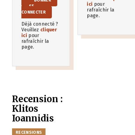
S’ABONNER
ici
pour
SE
rafraîchir la
CONNECTER
page.
Déjà connecté ?
Veuillez
cliquer
ici
pour
rafraîchir la
page.
Recension :
Klitos
Ioannidis
CATÉGORIES
RECENSIONS