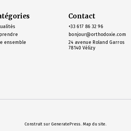
atégories
Contact
ualités
+33 617 86 32 96
prendre
bonjour@orthodoxie.com
re ensemble
24 avenue Roland Garros
78140 Vélizy
Construit sur
GeneratePress
.
Map du site
.