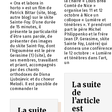
la chaire « Louis Brea
« Ora et labora in
Comté de Nice »
horto » est un film de
organise les 11 et 12
Patrick Bittar (site, blog,
octobre à Nice un
autre blog) sur le skite
colloque « Lumière et
Sainte-Foy. D’une durée
ténèbres ». Y prendront
de 15 minutes, il
part le père Michel
présente la particularité
Philippenko et le frère
d’être sans parole, de
Jean (P. Gerasime, skite
présenter des images
Sainte Foy, Lozère) qui
du skite Saint-Foy, dont
donnera une conférenc
l’higoumène est le père
le 12 octobre : « Lumière
Gerasime (1) (site), de
et ténèbres dans l’art,
ses membres, travaillant
un
et priant, accompagnés
par des chants
orthodoxes de Divna
Ljubojevic et du choeur
La suite
Melodi. Il est possible de
commander le
de
l’article
est
La suite