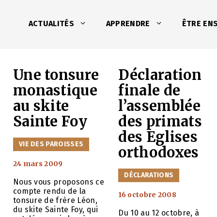
ACTUALITÉS
APPRENDRE
ÊTRE EN
Une tonsure
Déclaration
monastique
finale de
au skite
l’assemblée
Sainte Foy
des primats
des Eglises
CATÉGORIES
VIE DES PAROISSES
orthodoxes
24 mars 2009
CATÉGORIES
DÉCLARATIONS
s
Nous vous proposons ce
compte rendu de la
16 octobre 2008
tonsure de frère Léon,
du skite Sainte Foy, qui
Du 10 au 12 octobre, à