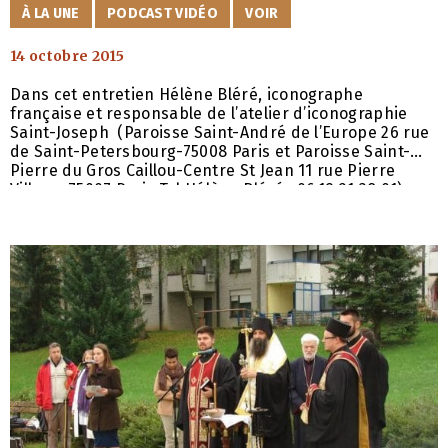
CATÉGORIES
À LA UNE
PODCAST VIDÉO
VOIR
14 octobre 2015
Dans cet entretien Hélène Bléré, iconographe
française et responsable de l’atelier d’iconographie
Saint-Joseph (Paroisse Saint-André de l’Europe 26 rue
de Saint-Petersbourg-75008 Paris et Paroisse Saint-
Pierre du Gros Caillou-Centre St Jean 11 rue Pierre
Villey – 75007 Paris Tel Hélène Bléré : 06.19.21.38.01)
nous présente son livre, Le langage de l’icône. Lumière
joyeuse, paru aux éditions Racine, Bruxelles, 2014.