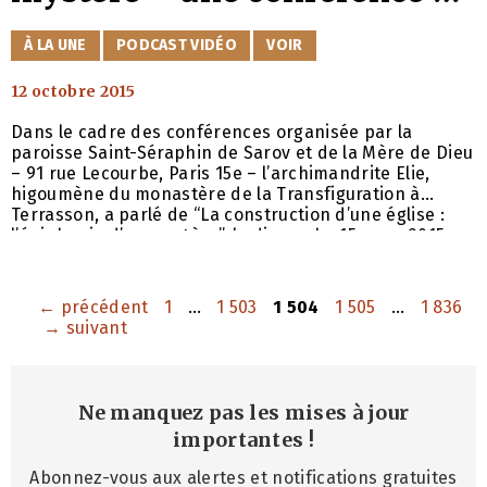
père Elie
CATÉGORIES
À LA UNE
PODCAST VIDÉO
VOIR
12 octobre 2015
Dans le cadre des conférences organisée par la
paroisse Saint-Séraphin de Sarov et de la Mère de Dieu
– 91 rue Lecourbe, Paris 15e – l’archimandrite Elie,
higoumène du monastère de la Transfiguration à
Terrasson, a parlé de “La construction d’une église :
l’épiphanie d’un mystère”, le dimanche 15 mars 2015.
Fondé en 1978, le monastère de la Transfiguration est
un métochion (dépendance) du monastère de
Simonos-Pétra et il est
Page
Page
Page
Page
Page
←
précédent
1
…
1 503
1 504
1 505
…
1 836
→
suivant
Ne manquez pas les mises à jour
importantes
!
Abonnez-vous aux alertes et notifications gratuites