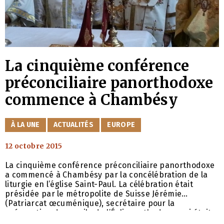
La cinquième conférence
préconciliaire panorthodoxe
commence à Chambésy
CATÉGORIES
À LA UNE
ACTUALITÉS
EUROPE
12 octobre 2015
La cinquième conférence préconciliaire panorthodoxe
a commencé à Chambésy par la concélébration de la
liturgie en l’église Saint-Paul. La célébration était
présidée par le métropolite de Suisse Jérémie
(Patriarcat œcuménique), secrétaire pour la
préparation du concile de l’Église orthodoxe, qui était
assisté par les chefs de délégations des Églises