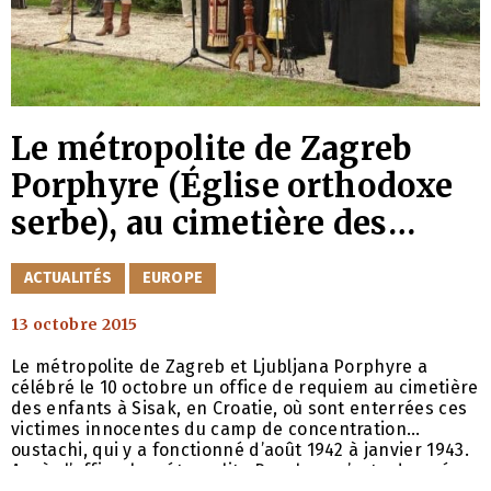
Le métropolite de Zagreb
Porphyre (Église orthodoxe
serbe), au cimetière des
enfants de Sisak (Croatie),
CATÉGORIES
ACTUALITÉS
EUROPE
victimes des oustachis :
13 octobre 2015
« Chaque souffrance
innocente rappelle à tous les
Le métropolite de Zagreb et Ljubljana Porphyre a
célébré le 10 octobre un office de requiem au cimetière
hommes qu’ils doivent
des enfants à Sisak, en Croatie, où sont enterrées ces
victimes innocentes du camp de concentration
écouter la parole de Dieu »
oustachi, qui y a fonctionné d’août 1942 à janvier 1943.
Après l’office, le métropolite Porphyre s’est adressé