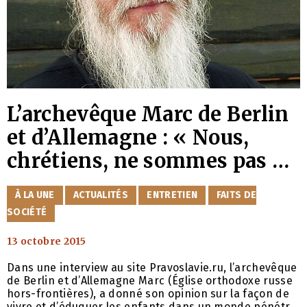
L’archevêque Marc de Berlin
et d’Allemagne : « Nous,
chrétiens, ne sommes pas de
ce monde, et nous ne devons
CATÉGORIES
À LA UNE
ACTUALITÉS
ENTRETIEN
FAITS DE
pas nous adapter à lui »
SOCIÉTÉ
13 octobre 2015
Dans une interview au site Pravoslavie.ru, l’archevêque
de Berlin et d’Allemagne Marc (Église orthodoxe russe
hors-frontières), a donné son opinion sur la façon de
vivre et d’éduquer les enfants dans un monde pénétré