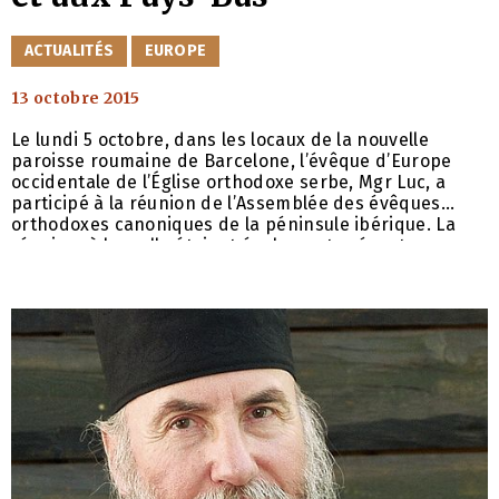
CATÉGORIES
ACTUALITÉS
EUROPE
13 octobre 2015
Le lundi 5 octobre, dans les locaux de la nouvelle
paroisse roumaine de Barcelone, l’évêque d’Europe
occidentale de l’Église orthodoxe serbe, Mgr Luc, a
participé à la réunion de l’Assemblée des évêques
orthodoxes canoniques de la péninsule ibérique. La
réunion, à laquelle étaient également présents, avec
leurs collaborateurs, l’évêque de Chersonèse Nestor et
l’évêque roumain Timothée, était présidée par le
métropolite grec Polycarpe. Les discussions ont porté
sur la publication