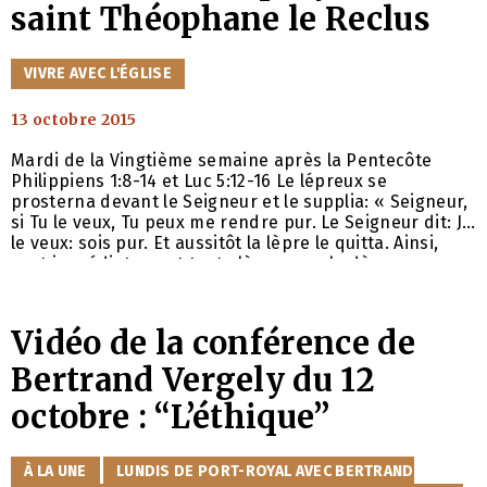
saint Théophane le Reclus
CATÉGORIES
VIVRE AVEC L'ÉGLISE
13 octobre 2015
Mardi de la Vingtième semaine après la Pentecôte
Philippiens 1:8-14 et Luc 5:12-16 Le lépreux se
prosterna devant le Seigneur et le supplia: « Seigneur,
si Tu le veux, Tu peux me rendre pur. Le Seigneur dit: Je
le veux: sois pur. Et aussitôt la lèpre le quitta. Ainsi,
part immédiatement toute lèpre morale dès que
quelqu’un se prosterne devant le Seigneur avec foi,
repentir et confession, elle s’écarte vraiment et
Vidéo de la conférence de
Bertrand Vergely du 12
octobre : “L’éthique”
CATÉGORIES
À LA UNE
LUNDIS DE PORT-ROYAL AVEC BERTRAND