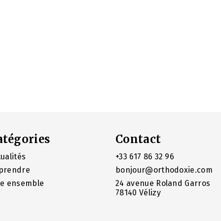
TRANSFIGURATION DE
NOTRE SEIGNEUR [1] Six
jours après avoir
déclaré à ses disciples :
« Il en est ici qui ne
goûteront pas la mort
avant d’avoir vu le
Royaume de Dieu venu
en puissance » (Mt 16,
28 ; Mc 9, 1), Jésus prit
avec lui ses Disciples
préférés : Pierre,
Jacques et
atégories
Contact
ualités
+33 617 86 32 96
prendre
bonjour@orthodoxie.com
re ensemble
24 avenue Roland Garros
78140 Vélizy