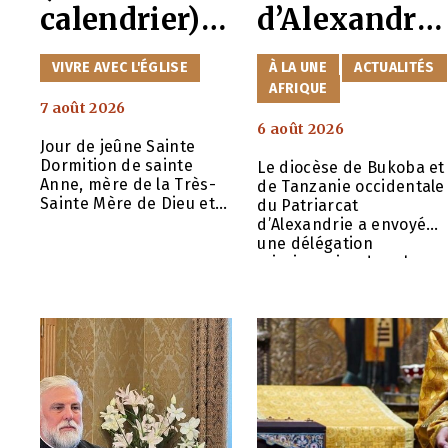
calendrier) /
d’Alexandrie
7 août
envoie une
CATÉGORIES
CATÉGORIES
VIVRE AVEC L'ÉGLISE
À LA UNE
ACTUALITÉS
(nouveau)
délégation
AFRIQUE
7 août 2026
missionnair
6 août 2026
Jour de jeûne Sainte
e en réponse
Dormition de sainte
Le diocèse de Bukoba et
à l’activité d
Anne, mère de la Très-
de Tanzanie occidentale
Sainte Mère de Dieu et
du Patriarcat
l’Exarchat
toujours vierge Marie ;
d’Alexandrie a envoyé
mémoire des 165 Pères
une délégation
africain de
réunis à Constantinople
missionnaire dans les
pour le Vème
régions de Geita et de
l’Église
Mara, dans l’ouest de la
orthodoxe
Tanzanie, en réponse à
l’expansion de l’Exarcha
russe
africain de l’Église
orthodoxe russe dans
ces régions. Mgr
Chrysostome de Bukoba
a chargé le diocèse de