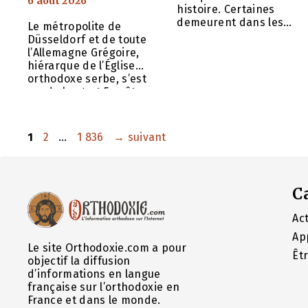
6 août 2026
histoire. Certaines
l’Église
demeurent dans les
Le métropolite de
églises pour lesquelles
Düsseldorf et de toute
orthodoxe
elles ont été créées.
l’Allemagne Grégoire,
D’autres franchissent
ukrainienne
hiérarque de l’Église
les frontières,
orthodoxe serbe, s’est
emportant avec elles
rendu les 4 et 5 août
non seulement le travail
dans le diocèse de
Soumy. Venu
spécialement en Ukraine
Page
Page
Page
1
2
…
1 836
→
suivant
pour assister à
l’audience du procès
intenté au métropolite
Euloge, finalement
C
reportée, il a redit que
son Église tient l’Église
Act
orthodoxe ukrainienne
pour canonique. Son
Ap
Le site Orthodoxie.com a pour
séjour a coïncidé avec
Êt
objectif la diffusion
un nouveau
d’informations en langue
bombardement russe de
française sur l’orthodoxie en
la ville, qui a coûté la
France et dans le monde.