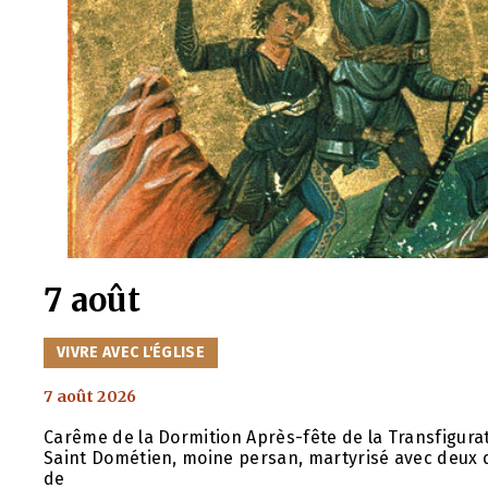
7 août
CATÉGORIES
VIVRE AVEC L'ÉGLISE
7 août 2026
Carême de la Dormition Après-fête de la Transfigurat
Saint Dométien, moine persan, martyrisé avec deux d
de