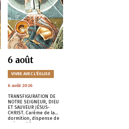
Élisabeth, higoumène du
la région du Bosphore, a
monastère, les sœurs de
souhaité la bienvenue à
la communauté ainsi que
Sa Sainteté en termes
les fidèles réunis pour la
chaleureux.
prière. Il était
6 août
CATÉGORIES
VIVRE AVEC L'ÉGLISE
6 août 2026
TRANSFIGURATION DE
NOTRE SEIGNEUR, DIEU
ET SAUVEUR JÉSUS-
CHRIST. Carême de la
dormition, dispense de
poisson LA