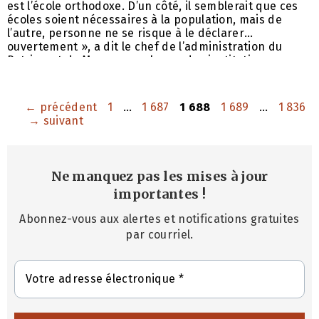
est l’école orthodoxe. D’un côté, il semblerait que ces
écoles soient nécessaires à la population, mais de
l’autre, personne ne se risque à le déclarer
ouvertement », a dit le chef de l’administration du
Patriarcat de Moscou en charge des institutions
ecclésiales à l’étranger, l’archevêque de Yegorevsk
Marc, dans une interview publiée sur le site
« Pravoslavnaïa Moskva » (« Moscou orthodoxe »).
Page
Page
Page
Page
Page
←
précédent
1
…
1 687
1 688
1 689
…
1 836
Selon l’archevêque, si
→
suivant
Ne manquez pas les mises à jour
importantes
!
Abonnez-vous aux alertes et notifications gratuites
par courriel.