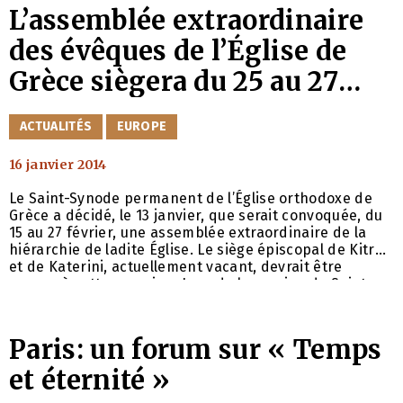
L’assemblée extraordinaire
des évêques de l’Église de
Grèce siègera du 25 au 27
février
CATÉGORIES
ACTUALITÉS
EUROPE
16 janvier 2014
Le Saint-Synode permanent de l’Église orthodoxe de
Grèce a décidé, le 13 janvier, que serait convoquée, du
15 au 27 février, une assemblée extraordinaire de la
hiérarchie de ladite Église. Le siège épiscopal de Kitros
et de Katerini, actuellement vacant, devrait être
pourvu à cette occasion. Lors de la session du Saint-
Synode permanent a été lu un texte du patriarche
œcuménique par lequel l’Église de Grèce est invitée à
la
Paris: un forum sur « Temps
et éternité »