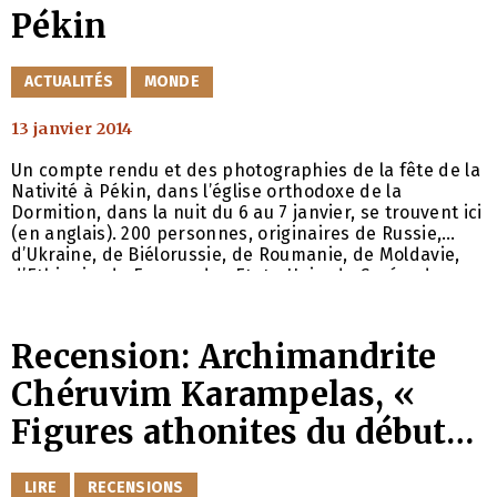
Pékin
CATÉGORIES
ACTUALITÉS
MONDE
13 janvier 2014
Un compte rendu et des photographies de la fête de la
Nativité à Pékin, dans l’église orthodoxe de la
Dormition, dans la nuit du 6 au 7 janvier, se trouvent ici
(en anglais). 200 personnes, originaires de Russie,
d’Ukraine, de Biélorussie, de Roumanie, de Moldavie,
d’Ethiopie, de France, des Etats-Unis, de Corée, du
Canada, d’Allemagne, de Serbie et de Grèce, y ont pris
part.
Recension: Archimandrite
Chéruvim Karampelas, «
Figures athonites du début
du XXe siècle »
CATÉGORIES
LIRE
RECENSIONS