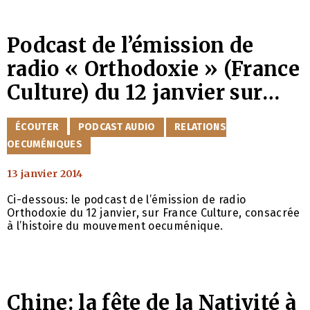
membre de la paroisse Saint-Séraphin de Sarov à
Paris. Il est intitulé « La danse est un art sacré ». La
paroisse Saint-Séraphin de
Podcast de l’émission de
radio « Orthodoxie » (France
Culture) du 12 janvier sur
l’histoire du mouvement
CATÉGORIES
ÉCOUTER
PODCAST AUDIO
RELATIONS
oecuménique
OECUMÉNIQUES
13 janvier 2014
Ci-dessous: le podcast de l’émission de radio
Orthodoxie du 12 janvier, sur France Culture, consacrée
à l’histoire du mouvement oecuménique.
Chine: la fête de la Nativité à