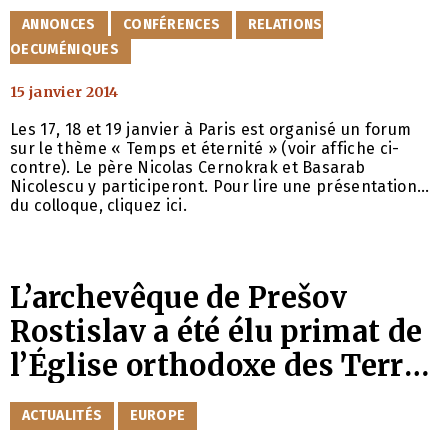
CATÉGORIES
ANNONCES
CONFÉRENCES
RELATIONS
OECUMÉNIQUES
15 janvier 2014
Les 17, 18 et 19 janvier à Paris est organisé un forum
sur le thème « Temps et éternité » (voir affiche ci-
contre). Le père Nicolas Cernokrak et Basarab
Nicolescu y participeront. Pour lire une présentation
du colloque, cliquez ici.
L’archevêque de Prešov
Rostislav a été élu primat de
l’Église orthodoxe des Terres
tchèques et de Slovaquie,
CATÉGORIES
ACTUALITÉS
EUROPE
tandis que l’évêque de