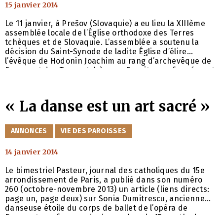
15 janvier 2014
Hodonin Joachim a été élu
archevêque de Prague et des
Le 11 janvier, à Prešov (Slovaquie) a eu lieu la XIIIème
assemblée locale de l’Église orthodoxe des Terres
Terres tchèques
tchèques et de Slovaquie. L’assemblée a soutenu la
décision du Saint-Synode de ladite Église d’élire
l’évêque de Hodonin Joachim au rang d’archevêque de
Prague et des Terres tchèques. Ensuite, conformément
aux statuts de cette Église, l’assemblée à élu à la
majorité absolue des voix l’archevêque de Prešov et de
Slovaquie Rostislav, métropolite
« La danse est un art sacré »
CATÉGORIES
ANNONCES
VIE DES PAROISSES
14 janvier 2014
Le bimestriel Pasteur, journal des catholiques du 15e
arrondissement de Paris, a publié dans son numéro
260 (octobre-novembre 2013) un article (liens directs:
page un, page deux) sur Sonia Dumitrescu, ancienne
danseuse étoile du corps de ballet de l’opéra de
Bucarest, professeur de danse dans le 15e, orthodoxe