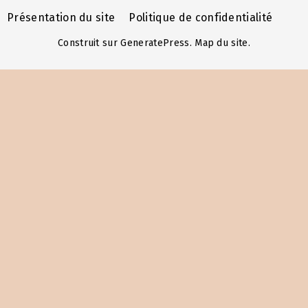
Présentation du site
Politique de confidentialité
Construit sur
GeneratePress
.
Map du site
.