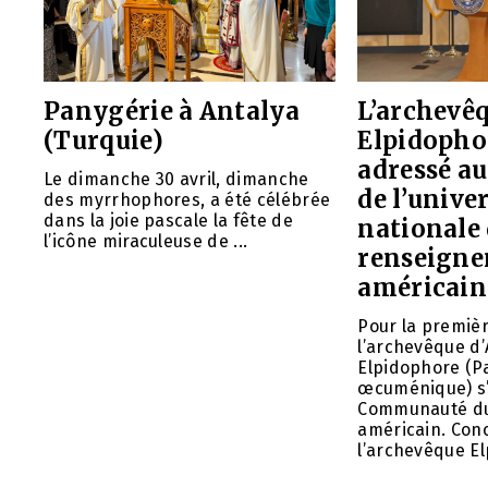
Panygérie à Antalya
L’archevê
(Turquie)
Elpidophor
adressé au
Le dimanche 30 avril, dimanche
de l’unive
des myrrhophores, a été célébrée
dans la joie pascale la fête de
nationale
l’icône miraculeuse de ...
renseign
américain
Pour la premièr
l’archevêque d
Elpidophore (Pa
œcuménique) s’
Communauté du
américain. Con
l’archevêque El