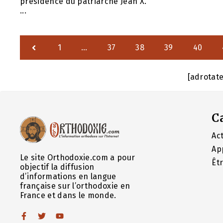
présidence du patriarche Jean X.
...
1
…
37
38
39
40
[adrotat
C
Act
Ap
Le site Orthodoxie.com a pour
Êt
objectif la diffusion
d’informations en langue
française sur l’orthodoxie en
France et dans le monde.