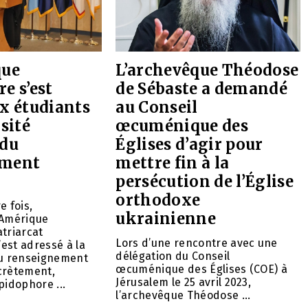
que
L’archevêque Théodose
e s’est
de Sébaste a demandé
x étudiants
au Conseil
rsité
œcuménique des
 du
Églises d’agir pour
ement
mettre fin à la
persécution de l’Église
orthodoxe
e fois,
ukrainienne
’Amérique
triarcat
Lors d’une rencontre avec une
est adressé à la
délégation du Conseil
 renseignement
œcuménique des Églises (COE) à
crètement,
Jérusalem le 25 avril 2023,
pidophore ...
l’archevêque Théodose ...