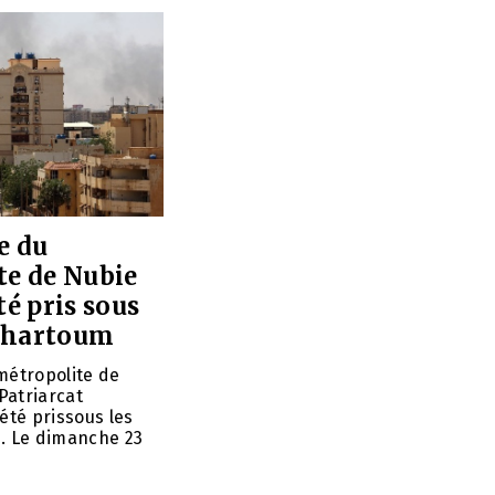
e du
te de Nubie
té pris sous
 Khartoum
métropolite de
Patriarcat
 été prissous les
m. Le dimanche 23