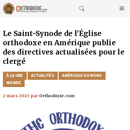
Aller
au
M
contenu
Le Saint-Synode de l’Église
orthodoxe en Amérique publie
des directives actualisées pour le
clergé
CATÉGORIES
À LA UNE
ACTUALITÉS
AMÉRIQUE DU NORD
MONDE
2 mars 2023
par
Orthodoxie.com