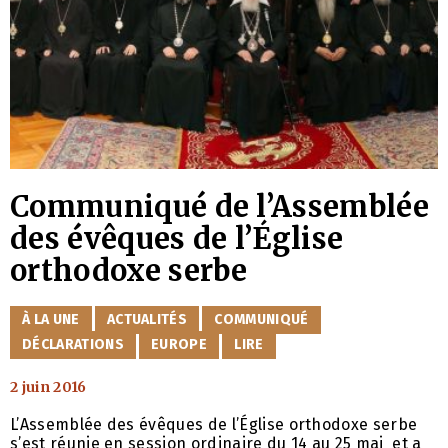
Communiqué de l’Assemblée
des évêques de l’Église
orthodoxe serbe
CATÉGORIES
À LA UNE
ACTUALITÉS
COMMUNIQUÉ
DÉCLARATIONS
EUROPE
LIRE
2 juin 2016
L’Assemblée des évêques de l’Église orthodoxe serbe
s’est réunie en session ordinaire du 14 au 25 mai et a