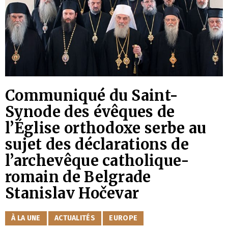
Communiqué du Saint-
Synode des évêques de
l’Église orthodoxe serbe au
sujet des déclarations de
l’archevêque catholique-
romain de Belgrade
Stanislav Hočevar
CATÉGORIES
À LA UNE
ACTUALITÉS
EUROPE