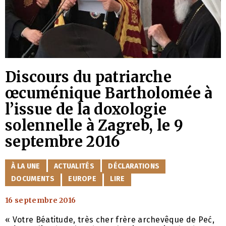
Discours du patriarche
œcuménique Bartholomée à
l’issue de la doxologie
solennelle à Zagreb, le 9
septembre 2016
CATÉGORIES
À LA UNE
ACTUALITÉS
DÉCLARATIONS
DOCUMENTS
EUROPE
LIRE
16 septembre 2016
« Votre Béatitude, très cher frère archevêque de Peć,