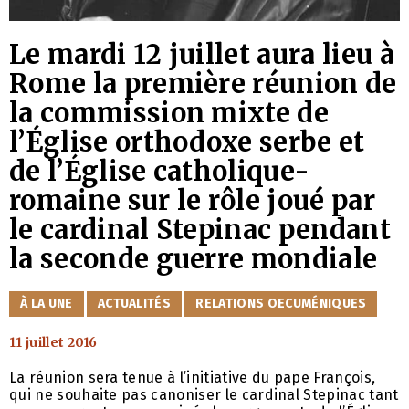
Le mardi 12 juillet aura lieu à
Rome la première réunion de
la commission mixte de
l’Église orthodoxe serbe et
de l’Église catholique-
romaine sur le rôle joué par
le cardinal Stepinac pendant
la seconde guerre mondiale
CATÉGORIES
À LA UNE
ACTUALITÉS
RELATIONS OECUMÉNIQUES
11 juillet 2016
La réunion sera tenue à l’initiative du pape François,
qui ne souhaite pas canoniser le cardinal Stepinac tant