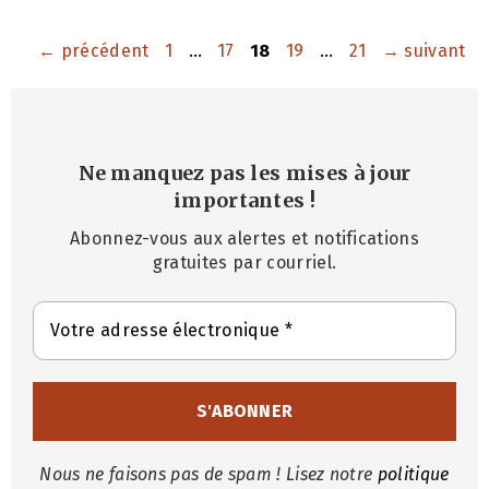
Page
Page
Page
Page
Page
←
précédent
1
…
17
18
19
…
21
→
suivant
Ne manquez pas les mises à jour
importantes
!
Abonnez-vous aux alertes et notifications
gratuites par courriel.
Nous ne faisons pas de spam ! Lisez notre
politique