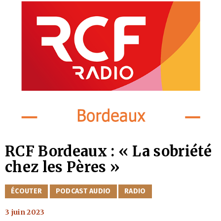
RCF Bordeaux : « La sobriété
chez les Pères »
CATÉGORIES
ÉCOUTER
PODCAST AUDIO
RADIO
3 juin 2023