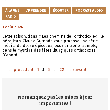
CATÉGORIES
À LA UNE
APPRENDRE
ÉCOUTER
PODCAST AUDIO
RADIO
1 août 2026
Cette saison, dans « Les chemins de l’orthodoxie« , le
père Jean-Claude Gurnade vous propose une série
inédite de douze épisodes, pour entrer ensemble,
dans le mystère des fêtes liturgiques orthodoxes.
D’abord,
Page
Page
Page
Page
←
précédent
1
2
3
…
22
→
suivant
Ne manquez pas les mises à jour
importantes
!