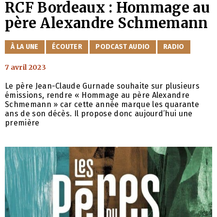
RCF Bordeaux : Hommage au
père Alexandre Schmemann
CATÉGORIES
À LA UNE
ÉCOUTER
PODCAST AUDIO
RADIO
7 avril 2023
Le père Jean-Claude Gurnade souhaite sur plusieurs
émissions, rendre « Hommage au père Alexandre
Schmemann » car cette année marque les quarante
ans de son décès. Il propose donc aujourd’hui une
première