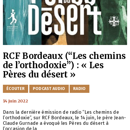
RCF Bordeaux (“Les chemins
de l’orthodoxie”) : « Les
Pères du désert »
CATÉGORIES
ÉCOUTER
PODCAST AUDIO
RADIO
14 juin 2022
Dans la dernière émission de radio “Les chemins de
l’orthodoxie“, sur RCF Bordeaux, le 14 juin, le père Jean-
Claude Gurnade a évoqué les Pères du désert à
l’occasion de la