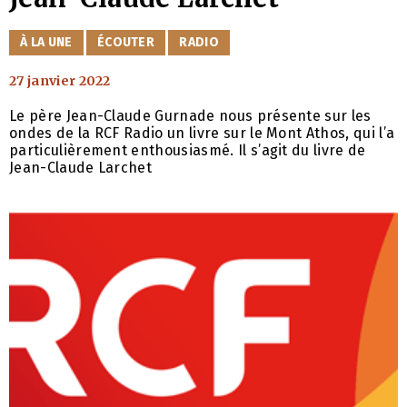
CATÉGORIES
À LA UNE
ÉCOUTER
RADIO
27 janvier 2022
Le père Jean-Claude Gurnade nous présente sur les
ondes de la RCF Radio un livre sur le Mont Athos, qui l’a
particulièrement enthousiasmé. Il s’agit du livre de
Jean-Claude Larchet