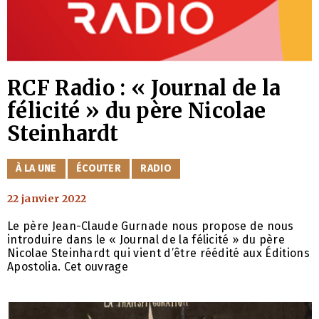
RCF Radio : « Journal de la
félicité » du père Nicolae
Steinhardt
CATÉGORIES
À LA UNE
ÉCOUTER
RADIO
22 janvier 2022
Le père Jean-Claude Gurnade nous propose de nous
introduire dans le « Journal de la félicité » du père
Nicolae Steinhardt qui vient d’être réédité aux Éditions
Apostolia. Cet ouvrage