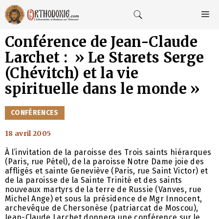
Aller
au
M
contenu
Conférence de Jean-Claude
Larchet : » Le Starets Serge
(Chévitch) et la vie
spirituelle dans le monde »
CATÉGORIES
CONFÉRENCES
18 avril 2005
À l’invitation de la paroisse des Trois saints hiérarques
(Paris, rue Pétel), de la paroisse Notre Dame joie des
affligés et sainte Geneviève (Paris, rue Saint Victor) et
de la paroisse de la Sainte Trinité et des saints
nouveaux martyrs de la terre de Russie (Vanves, rue
Michel Ange) et sous la présidence de Mgr Innocent,
archevêque de Chersonèse (patriarcat de Moscou),
Jean-Claude Larchet donnera une conférence sur le