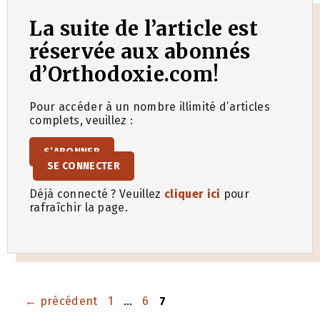
La suite de l’article est
réservée aux abonnés
d’Orthodoxie.com!
Pour accéder à un nombre illimité d’articles
complets, veuillez :
S’ABONNER
SE CONNECTER
Déjà connecté ? Veuillez
cliquer ici
pour
rafraîchir la page.
Page
Page
Page
←
précédent
1
…
6
7