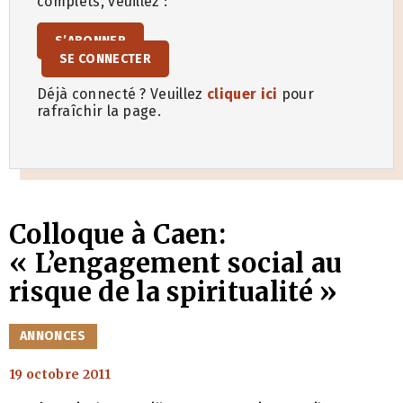
complets, veuillez :
S’ABONNER
SE CONNECTER
Déjà connecté ? Veuillez
cliquer ici
pour
rafraîchir la page.
Colloque à Caen:
« L’engagement social au
risque de la spiritualité »
CATÉGORIES
ANNONCES
19 octobre 2011