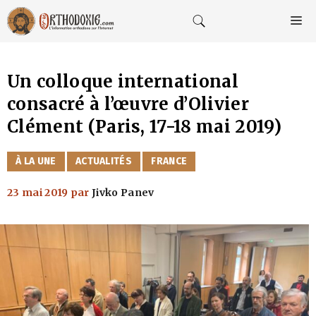
Aller
au
M
contenu
Un colloque international
consacré à l’œuvre d’Olivier
Clément (Paris, 17-18 mai 2019)
CATÉGORIES
À LA UNE
ACTUALITÉS
FRANCE
23 mai 2019
par
Jivko Panev