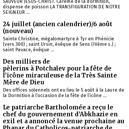
SAUVEUR JÉSUS-CHRIST. Carême de la dormition,
dispense de poisson LA TRANSFIGURATION DE NOTRE
SEIGNEUR ...
24 juillet (ancien calendrier)/6 août
(nouveau)
Sainte Christine, mégalomartyre à Tyr en Phénicie
(vers 300) ; saint Ursin, évêque de Sens (IVème s.) ;
saint Pavace, évêque ...
Des milliers de
pèlerins à Potchaïev pour la fête de
l’icône miraculeuse de la Très Sainte
Mère de Dieu
Des offices solennels ont eu lieu le 5 août à la Laure de
la Dormition à l’occasion de la fête de l’icône ...
Le patriarche Bartholomée a reçu le
chef du gouvernement d’Abkhazie en
exil et a annoncé la venue prochaine au
Phanar du Catholicos-patriarche de