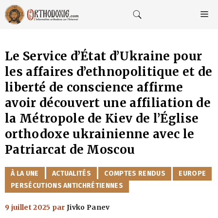
Aller
au
M
contenu
Le Service d’État d’Ukraine pour
les affaires d’ethnopolitique et de
liberté de conscience affirme
avoir découvert une affiliation de
la Métropole de Kiev de l’Église
orthodoxe ukrainienne avec le
Patriarcat de Moscou
CATÉGORIES
À LA UNE
ACTUALITÉS
COMPTES RENDUS
EUROPE
PERSÉCUTIONS ANTICHRÉTIENNES
9 juillet 2025
par
Jivko Panev