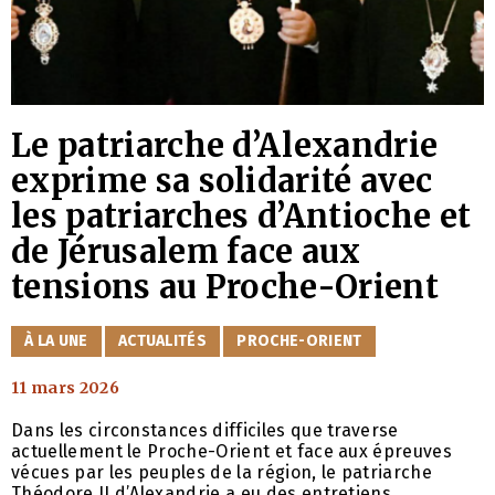
Le patriarche d’Alexandrie
exprime sa solidarité avec
les patriarches d’Antioche et
de Jérusalem face aux
tensions au Proche-Orient
CATÉGORIES
À LA UNE
ACTUALITÉS
PROCHE-ORIENT
11 mars 2026
Dans les circonstances difficiles que traverse
actuellement le Proche-Orient et face aux épreuves
vécues par les peuples de la région, le patriarche
Théodore II d’Alexandrie a eu des entretiens