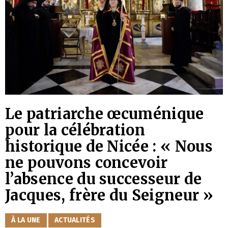
Le patriarche œcuménique
pour la célébration
historique de Nicée : « Nous
ne pouvons concevoir
l’absence du successeur de
Jacques, frère du Seigneur »
CATÉGORIES
À LA UNE
ACTUALITÉS