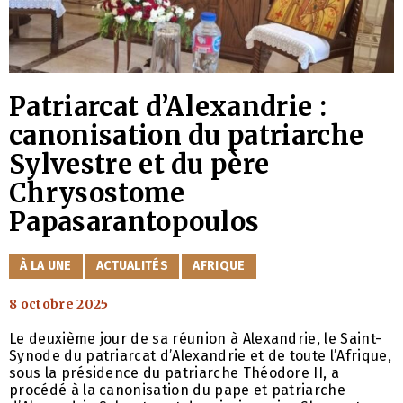
Patriarcat d’Alexandrie :
canonisation du patriarche
Sylvestre et du père
Chrysostome
Papasarantopoulos
CATÉGORIES
À LA UNE
ACTUALITÉS
AFRIQUE
8 octobre 2025
Le deuxième jour de sa réunion à Alexandrie, le Saint-
Synode du patriarcat d’Alexandrie et de toute l’Afrique,
sous la présidence du patriarche Théodore II, a
procédé à la canonisation du pape et patriarche