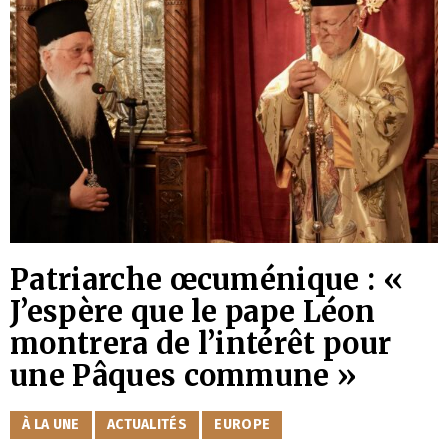
Patriarche œcuménique : «
J’espère que le pape Léon
montrera de l’intérêt pour
une Pâques commune »
CATÉGORIES
À LA UNE
ACTUALITÉS
EUROPE