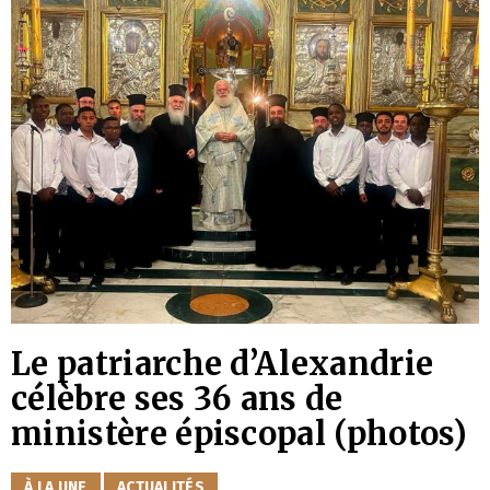
Le patriarche d’Alexandrie
célèbre ses 36 ans de
ministère épiscopal (photos)
CATÉGORIES
À LA UNE
ACTUALITÉS