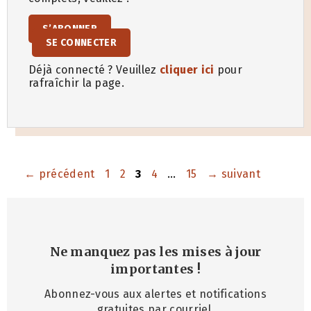
S’ABONNER
SE CONNECTER
Déjà connecté ? Veuillez
cliquer ici
pour
rafraîchir la page.
Page
Page
Page
Page
Page
←
précédent
1
2
3
4
…
15
→
suivant
Ne manquez pas les mises à jour
importantes
!
Abonnez-vous aux alertes et notifications
gratuites par courriel.