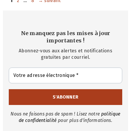
Page
Page
Page
1
2
…
8
→
suivant
Ne manquez pas les mises à jour
importantes
!
Abonnez-vous aux alertes et notifications
gratuites par courriel.
Nous ne faisons pas de spam ! Lisez notre
politique
de confidentialité
pour plus d'informations.