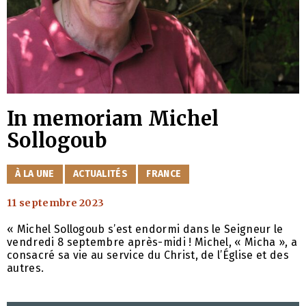
In memoriam Michel
Sollogoub
CATÉGORIES
À LA UNE
ACTUALITÉS
FRANCE
11 septembre 2023
« Michel Sollogoub s’est endormi dans le Seigneur le
vendredi 8 septembre après-midi ! Michel, « Micha », a
consacré sa vie au service du Christ, de l’Église et des
autres.