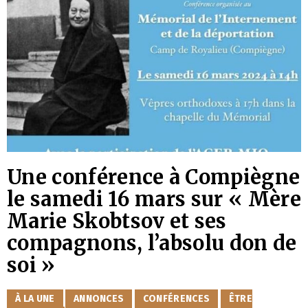
Une conférence à Compiègne
le samedi 16 mars sur « Mère
Marie Skobtsov et ses
compagnons, l’absolu don de
soi »
CATÉGORIES
À LA UNE
ANNONCES
CONFÉRENCES
ÊTRE