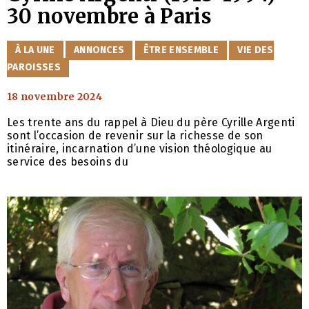
30 novembre à Paris
CATÉGORIES
À LA UNE
ANNONCES
ÊTRE ENSEMBLE
VIE DES
PAROISSES
18 novembre 2024
Les trente ans du rappel à Dieu du père Cyrille Argenti
sont l’occasion de revenir sur la richesse de son
itinéraire, incarnation d’une vision théologique au
service des besoins du