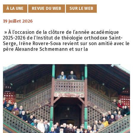
CATÉGORIES
À LA UNE
REVUE DU WEB
SUR LE WEB
19 juillet 2026
» À l’occasion de la clôture de l’année académique
2025-2026 de l’Institut de théologie orthodoxe Saint-
Serge, Irène Rovere-Sova revient sur son amitié avec le
père Alexandre Schmemann et sur la