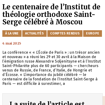
Le centenaire de l’Institut de
théologie orthodoxe Saint-
Serge célébré à Moscou
CATÉGORIES
À LA UNE
ACTUALITÉS
COMPTES RENDUS
EUROPE
4 mai 2025
La conférence « « L’École de Paris » : un trésor ancien
et nouveau » a réuni les 29 et 30 avril à la Maison de
l’émigration russe Alexandre Soljenitsyne et à l’Institut
Saint-Philarète plus de 60 participants — chercheurs
venus de Russie, de France, d’Italie, de Hongrie et
d’Écosse. « L’importance du jubilé célébré — le
centenaire de la fondation de l’Institut Saint-Serge à
Paris — est difficile à surestimer, a
La suite de l’article est