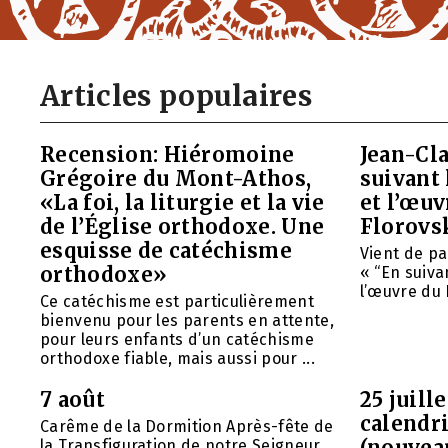
Articles populaires
Recension: Hiéromoine
Jean-Cla
Grégoire du Mont-Athos,
suivant 
«La foi, la liturgie et la vie
et l’œu
de l’Église orthodoxe. Une
Florovs
esquisse de catéchisme
Vient de pa
orthodoxe»
« “En suivan
l’œuvre du 
Ce catéchisme est particulièrement
bienvenu pour les parents en attente,
pour leurs enfants d’un catéchisme
orthodoxe fiable, mais aussi pour ...
7 août
25 juill
calendri
Carême de la Dormition Après-fête de
(nouvea
la Transfiguration de notre Seigneur,