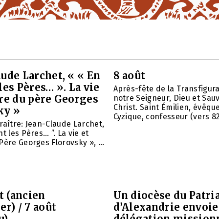
ude Larchet, « « En
8 août
les Pères… ». La vie
Après-fête de la Transfigur
vre du père Georges
notre Seigneur, Dieu et Sau
Christ. Saint Émilien, évêqu
ky »
Cyzique, confesseur (vers 820)
raître: Jean-Claude Larchet,
t les Pères… ”. La vie et
Père Georges Florovsky », ...
et (ancien
Un diocèse du Patri
er) / 7 août
d’Alexandrie envoie
u)
délégation mission