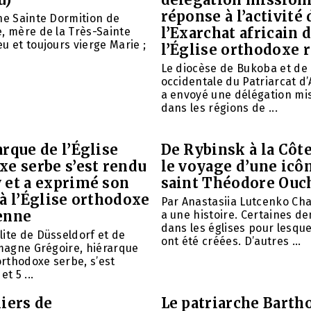
réponse à l’activité 
ne Sainte Dormition de
l’Exarchat africain 
, mère de la Très-Sainte
u et toujours vierge Marie ;
l’Église orthodoxe 
Le diocèse de Bukoba et de
occidentale du Patriarcat d
a envoyé une délégation mi
dans les régions de ...
rque de l’Église
De Rybinsk à la Côte
xe serbe s’est rendu
le voyage d’une icô
 et a exprimé son
saint Théodore Ouc
à l’Église orthodoxe
Par Anastasiia Lutcenko Ch
enne
a une histoire. Certaines d
dans les églises pour lesque
ite de Düsseldorf et de
ont été créées. D’autres ...
emagne Grégoire, hiérarque
 orthodoxe serbe, s’est
et 5 ...
iers de
Le patriarche Barth