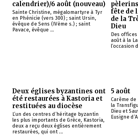
calendrier)/6 août (nouveau)
pèlerins
fête de 
Sainte Christine, mégalomartyre à Tyr
de la Tr
en Phénicie (vers 300) ; saint Ursin,
évêque de Sens (IVème s.) ; saint
Dieu
Pavace, évêque ...
Des offices 
août à la L
l’occasion d
Deux églises byzantines ont
5 août
été restaurées à Kastoria et
Carême de 
restituées au diocèse
la Transfig
Dieu et Sau
L’un des centres d’héritage byzantin
Eusigne d’A
les plus importants de Grèce, Kastoria,
deux a reçu deux églises entièrement
restaurées, qui ont ...