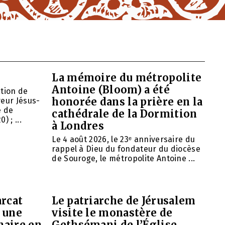
La mémoire du métropolite
Antoine (Bloom) a été
ation de
honorée dans la prière en la
veur Jésus-
e de
cathédrale de la Dormition
 ; ...
à Londres
Le 4 août 2026, le 23ᵉ anniversaire du
rappel à Dieu du fondateur du diocèse
de Souroge, le métropolite Antoine ...
arcat
Le patriarche de Jérusalem
 une
visite le monastère de
naire en
Gethsémani de l’Église