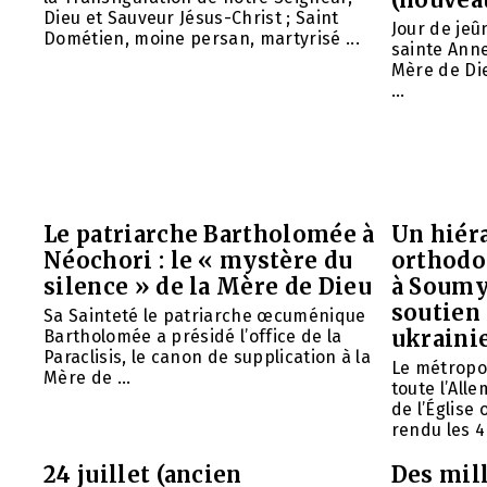
Dieu et Sauveur Jésus-Christ ; Saint
Jour de jeû
Dométien, moine persan, martyrisé ...
sainte Anne
Mère de Die
...
Le patriarche Bartholomée à
Un hiéra
Néochori : le « mystère du
orthodo
silence » de la Mère de Dieu
à Soumy
soutien 
Sa Sainteté le patriarche œcuménique
ukraini
Bartholomée a présidé l’office de la
Paraclisis, le canon de supplication à la
Le métropol
Mère de ...
toute l’All
de l’Église
rendu les 4 
24 juillet (ancien
Des mill