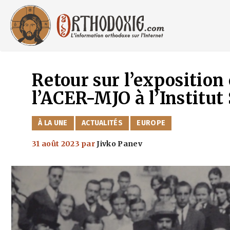
Aller
au
contenu
Retour sur l’exposition
l’ACER-MJO à l’Institut
CATÉGORIES
À LA UNE
ACTUALITÉS
EUROPE
31 août 2023
par
Jivko Panev