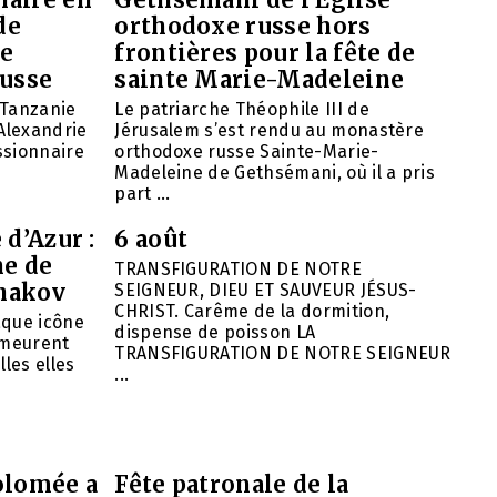
de
orthodoxe russe hors
de
frontières pour la fête de
russe
sainte Marie-Madeleine
 Tanzanie
Le patriarche Théophile III de
’Alexandrie
Jérusalem s’est rendu au monastère
ssionnaire
orthodoxe russe Sainte-Marie-
Madeleine de Gethsémani, où il a pris
part ...
 d’Azur :
6 août
ne de
TRANSFIGURATION DE NOTRE
hakov
SEIGNEUR, DIEU ET SAUVEUR JÉSUS-
CHRIST. Carême de la dormition,
aque icône
dispense de poisson LA
emeurent
TRANSFIGURATION DE NOTRE SEIGNEUR
lles elles
...
olomée a
Fête patronale de la