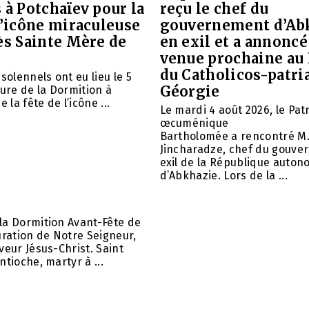
 à Potchaïev pour la
reçu le chef du
l’icône miraculeuse
gouvernement d’Ab
ès Sainte Mère de
en exil et a annoncé
venue prochaine au
du Catholicos-patri
solennels ont eu lieu le 5
Géorgie
aure de la Dormition à
e la fête de l’icône ...
Le mardi 4 août 2026, le Pat
œcuménique
Bartholomée a rencontré M.
Jincharadze, chef du gouve
exil de la République auto
d’Abkhazie. Lors de la ...
la Dormition Avant-Fête de
uration de Notre Seigneur,
veur Jésus-Christ. Saint
ntioche, martyr à ...