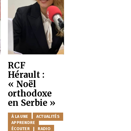
RCF
Hérault :
« Noël
orthodoxe
en Serbie »
CATÉGORIES
À LA UNE
ACTUALITÉS
APPRENDRE
ÉCOUTER
RADIO