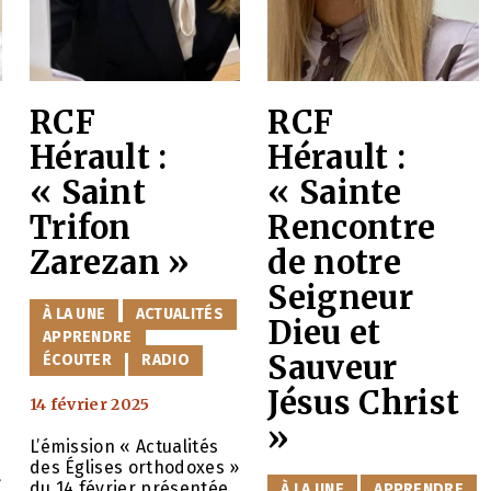
RCF
RCF
Hérault :
Hérault :
« Saint
« Sainte
Trifon
Rencontre
Zarezan »
de notre
Seigneur
CATÉGORIES
À LA UNE
ACTUALITÉS
Dieu et
APPRENDRE
Sauveur
ÉCOUTER
RADIO
Jésus Christ
14 février 2025
»
L’émission « Actualités
des Églises orthodoxes »
»
du 14 février présentée
CATÉGORIES
À LA UNE
APPRENDRE