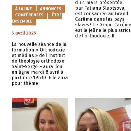
du 4 mars présentée
par Tatiana Sleptsova,
CATÉGORIES
À LA UNE
ANNONCES
est consacrée au Grand
CONFÉRENCES
ÊTRE
Carême dans les pays
ENSEMBLE
slaves/ Le Grand Carêm
est le jeûne le plus strict
5 avril 2025
de l’orthodoxie. Il
La nouvelle séance de la
formation « Orthodoxie
et médias » de l’Institut
de théologie orthodoxe
Saint-Serge » aura lieu
en ligne mardi 8 avril à
partir de 19h30. Elle aura
pour thème