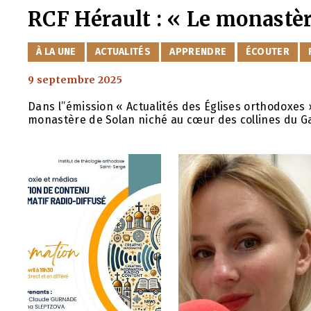
RCF Hérault : « Le monastèr
CATÉGORIES
À LA UNE
ACTUALITÉS
APPRENDRE
ÉCOUTER
9 septembre 2025
Dans l’’émission « Actualités des Églises orthodoxes
monastère de Solan niché au cœur des collines du Ga