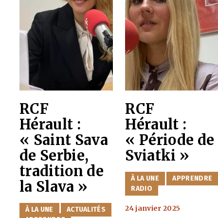
RCF
RCF
Hérault :
Hérault :
« Saint Sava
« Période de
de Serbie,
Sviatki »
tradition de
CATÉGORIES
À LA UNE
APPRENDRE
la Slava »
RADIO
24 janvier 2025
CATÉGORIES
À LA UNE
ACTUALITÉS