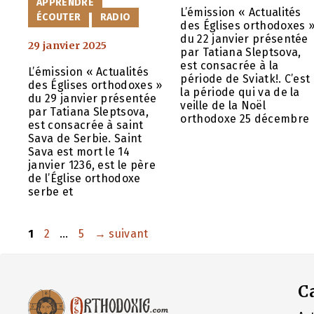
APPRENDRE
L’émission « Actualités
ÉCOUTER
RADIO
des Églises orthodoxes 
du 22 janvier présentée
29 janvier 2025
par Tatiana Sleptsova,
est consacrée à la
L’émission « Actualités
période de Sviatk!. C’est
des Églises orthodoxes »
la période qui va de la
du 29 janvier présentée
veille de la Noël
par Tatiana Sleptsova,
orthodoxe 25 décembre
est consacrée à saint
Sava de Serbie. Saint
Sava est mort le 14
janvier 1236, est le père
de l’Église orthodoxe
serbe et
Page
Page
Page
1
2
…
5
→
suivant
C