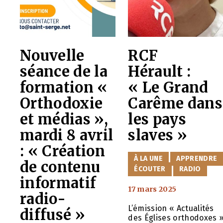
Nouvelle
RCF
séance de la
Hérault :
formation «
« Le Grand
Orthodoxie
Carême dans
et médias »,
les pays
mardi 8 avril
slaves »
: « Création
CATÉGORIES
À LA UNE
APPRENDRE
de contenu
ÉCOUTER
RADIO
informatif
17 mars 2025
radio-
L’émission « Actualités
diffusé »
des Églises orthodoxes 