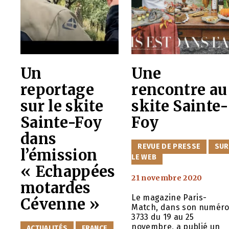
Un
Une
reportage
rencontre au
sur le skite
skite Sainte-
Sainte-Foy
Foy
dans
CATÉGORIES
REVUE DE PRESSE
SUR
l’émission
LE WEB
« Echappées
21 novembre 2020
motardes
Le magazine Paris-
Cévenne »
Match, dans son numér
3733 du 19 au 25
novembre, a publié un
CATÉGORIES
ACTUALITÉS
FRANCE