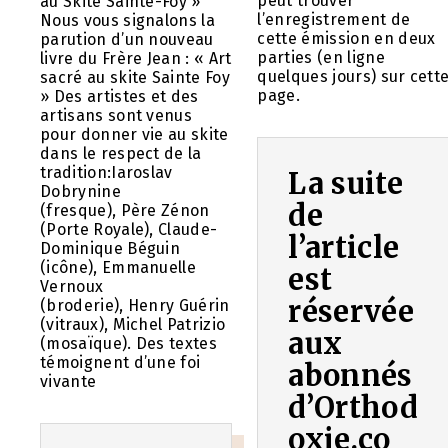
peut trouver
au Skite Sainte-Foy »
l’enregistrement de
Nous vous signalons la
cette émission en deux
parution d’un nouveau
parties (en ligne
livre du Frère Jean : « Art
quelques jours) sur cett
sacré au skite Sainte Foy
page.
» Des artistes et des
artisans sont venus
pour donner vie au skite
dans le respect de la
tradition:Iaroslav
La suite
Dobrynine
de
(fresque), Père Zénon
(Porte Royale), Claude-
l’article
Dominique Béguin
(icône), Emmanuelle
est
Vernoux
réservée
(broderie), Henry Guérin
(vitraux), Michel Patrizio
aux
(mosaïque). Des textes
témoignent d’une foi
abonnés
vivante
d’Orthod
oxie.co