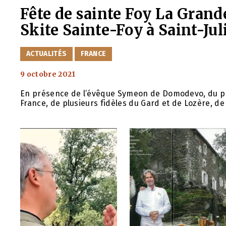
Fête de sainte Foy La Grande
Skite Sainte-Foy à Saint-Ju
CATÉGORIES
ACTUALITÉS
FRANCE
9 octobre 2021
En présence de l’évêque Symeon de Domodevo, du pro
France, de plusieurs fidèles du Gard et de Lozère, d