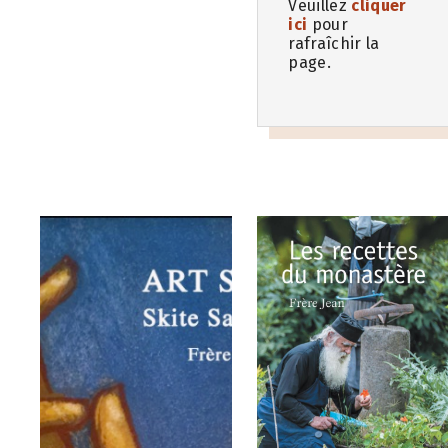
Veuillez
cliquer
ici
pour
rafraîchir la
page.