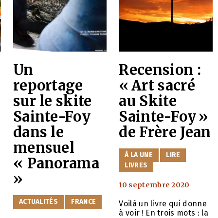
Un
Recension :
reportage
« Art sacré
sur le skite
au Skite
Sainte-Foy
Sainte-Foy »
dans le
de Frère Jean
mensuel
CATÉGORIES
À LA UNE
LIRE
« Panorama
LIVRES
»
10 septembre 2020
o
CATÉGORIES
ACTUALITÉS
FRANCE
Voilà un livre qui donne
à voir ! En trois mots : la