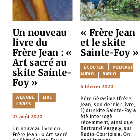
Un nouveau
« Frère Jean
livre du
et le skite
Frère Jean : «
Sainte-Foy »
Art sacré au
CATÉGORIES
ÉCOUTER
PODCAST
skite Sainte-
AUDIO
RADIO
Foy »
6 février 2020
CATÉGORIES
À LA UNE
LIRE
Père Gérasime (frère
LIVRES
Jean, son dernier livre,
1) du skite Sainte-Foy a
été interrogé
23 août 2020
récemment, ainsi que
Bertrand Vergely, sur
Un nouveau livre du
Radio-Courtoisie. On
Frère Jean : « Art sacré