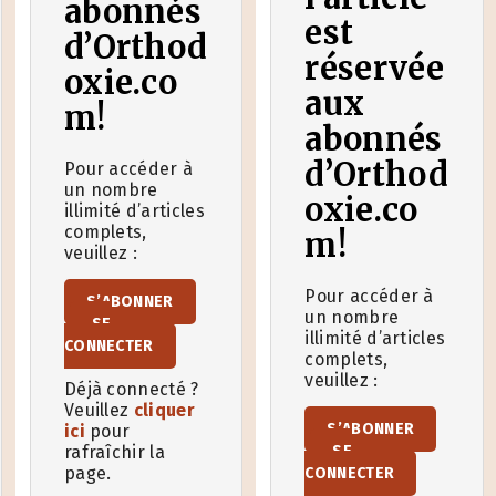
abonnés
est
d’Orthod
réservée
oxie.co
aux
m!
abonnés
d’Orthod
Pour accéder à
un nombre
oxie.co
illimité d’articles
complets,
m!
veuillez :
Pour accéder à
S’ABONNER
un nombre
SE
illimité d’articles
CONNECTER
complets,
veuillez :
Déjà connecté ?
Veuillez
cliquer
S’ABONNER
ici
pour
rafraîchir la
SE
page.
CONNECTER