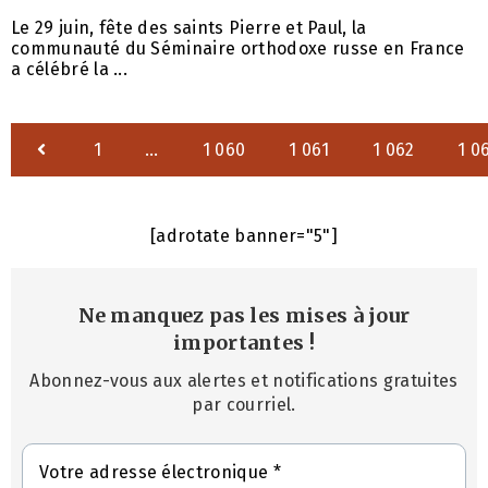
Le 29 juin, fête des saints Pierre et Paul, la
communauté du Séminaire orthodoxe russe en France
a célébré la ...
1
…
1 060
1 061
1 062
1 0
[adrotate banner="5"]
Ne manquez pas les mises à jour
importantes
!
Abonnez-vous aux alertes et notifications gratuites
par courriel.