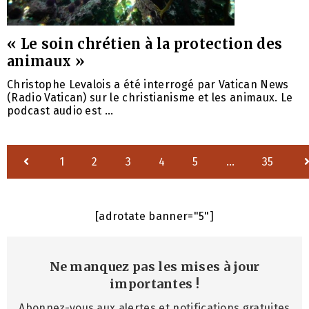
« Le soin chrétien à la protection des
animaux »
Christophe Levalois a été interrogé par Vatican News
(Radio Vatican) sur le christianisme et les animaux. Le
podcast audio est ...
1
2
3
4
5
…
35
[adrotate banner="5"]
Ne manquez pas les mises à jour
importantes
!
Abonnez-vous aux alertes et notifications gratuites