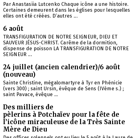
Par Anastasiia Lutcenko Chaque icône a une histoire.
Certaines demeurent dans les églises pour lesquelles
elles ont été créées. D’autres ...
6 août
TRANSFIGURATION DE NOTRE SEIGNEUR, DIEU ET
SAUVEUR JÉSUS-CHRIST. Carême de la dormition,
dispense de poisson LA TRANSFIGURATION DE NOTRE
SEIGNEUR ...
24 juillet (ancien calendrier)/6 août
(nouveau)
Sainte Christine, mégalomartyre à Tyr en Phénicie
(vers 300) ; saint Ursin, évêque de Sens (IVème s.) ;
saint Pavace, évêque ...
Des milliers de
pèlerins à Potchaïev pour la fête de
l’icône miraculeuse de la Très Sainte
Mère de Dieu
Des offices solennels ont eu lieu le 5 août à la Laure de