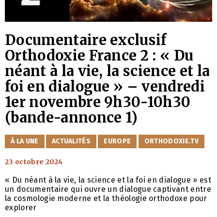
Documentaire exclusif
Orthodoxie France 2 : « Du
néant à la vie, la science et la
foi en dialogue » – vendredi
1er novembre 9h30-10h30
(bande-annonce 1)
CATÉGORIES
À LA UNE
ACTUALITÉS
EUROPE
ORTHODOXIE.TV
23 octobre 2024
« Du néant à la vie, la science et la foi en dialogue » est
un documentaire qui ouvre un dialogue captivant entre
la cosmologie moderne et la théologie orthodoxe pour
explorer