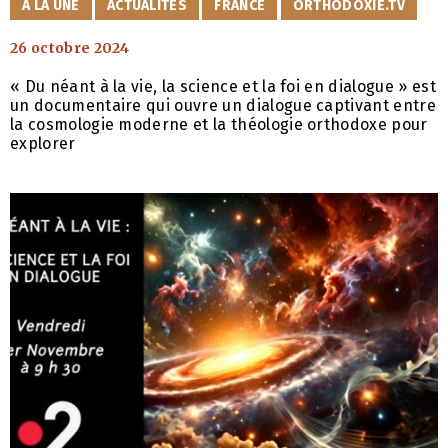
CATÉGORIES
À LA UNE
ACTUALITÉS
FRANCE
ORTHODOXIE.TV
26 octobre 2024
« Du néant à la vie, la science et la foi en dialogue » est
un documentaire qui ouvre un dialogue captivant entre
la cosmologie moderne et la théologie orthodoxe pour
explorer