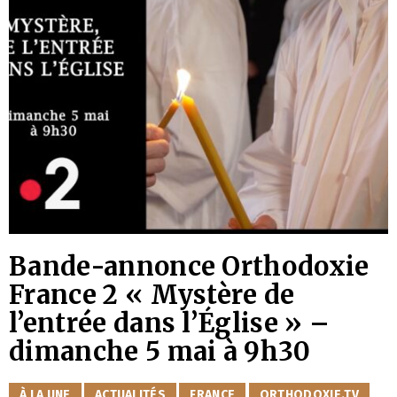
Bande-annonce Orthodoxie
France 2 « Mystère de
l’entrée dans l’Église » –
dimanche 5 mai à 9h30
CATÉGORIES
À LA UNE
ACTUALITÉS
FRANCE
ORTHODOXIE.TV