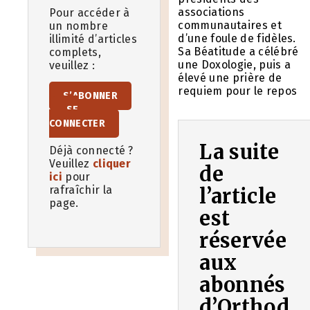
associations
Pour accéder à
communautaires et
un nombre
d’une foule de fidèles.
illimité d’articles
Sa Béatitude a célébré
complets,
une Doxologie, puis a
veuillez :
élevé une prière de
requiem pour le repos
S’ABONNER
SE
CONNECTER
La suite
Déjà connecté ?
Veuillez
cliquer
de
ici
pour
rafraîchir la
l’article
page.
est
réservée
aux
abonnés
d’Orthod