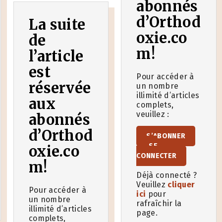
abonnés
d’Orthod
La suite
oxie.co
de
m!
l’article
est
Pour accéder à
réservée
un nombre
illimité d’articles
aux
complets,
veuillez :
abonnés
d’Orthod
S’ABONNER
SE
oxie.co
CONNECTER
m!
Déjà connecté ?
Veuillez
cliquer
Pour accéder à
ici
pour
un nombre
rafraîchir la
illimité d’articles
page.
complets,