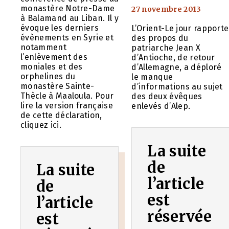
monastère Notre-Dame
27 novembre 2013
à Balamand au Liban. Il y
évoque les derniers
L’Orient-Le jour rapporte
évènements en Syrie et
des propos du
notamment
patriarche Jean X
l’enlèvement des
d’Antioche, de retour
moniales et des
d’Allemagne, a déploré
orphelines du
le manque
monastère Sainte-
d’informations au sujet
Thècle à Maaloula. Pour
des deux évêques
lire la version française
enlevés d’Alep.
de cette déclaration,
cliquez ici.
La suite
de
La suite
l’article
de
est
l’article
réservée
est