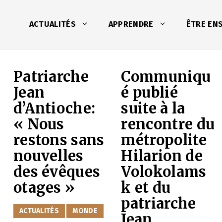
ACTUALITÉS
APPRENDRE
ÊTRE EN
Patriarche
Communiqu
Jean
é publié
d’Antioche:
suite à la
« Nous
rencontre du
restons sans
métropolite
nouvelles
Hilarion de
des évêques
Volokolams
otages »
k et du
patriarche
CATÉGORIES
ACTUALITÉS
MONDE
Jean