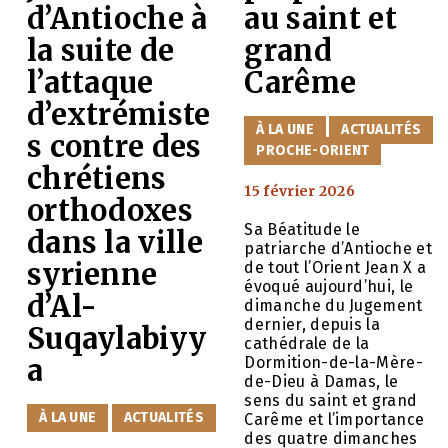
d’Antioche à
au saint et
la suite de
grand
l’attaque
Carême
d’extrémiste
CATÉGORIES
À LA UNE
ACTUALITÉS
s contre des
PROCHE-ORIENT
chrétiens
15 février 2026
orthodoxes
Sa Béatitude le
dans la ville
patriarche d’Antioche et
syrienne
de tout l’Orient Jean X a
évoqué aujourd’hui, le
d’Al-
dimanche du Jugement
dernier, depuis la
Suqaylabiyy
cathédrale de la
Dormition-de-la-Mère-
a
de-Dieu à Damas, le
sens du saint et grand
CATÉGORIES
À LA UNE
ACTUALITÉS
Carême et l’importance
des quatre dimanches