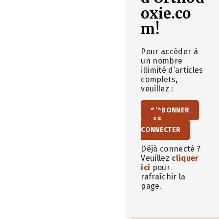
oxie.co
m!
Pour accéder à
un nombre
illimité d’articles
complets,
veuillez :
S’ABONNER
SE
CONNECTER
Déjà connecté ?
Veuillez
cliquer
ici
pour
rafraîchir la
page.