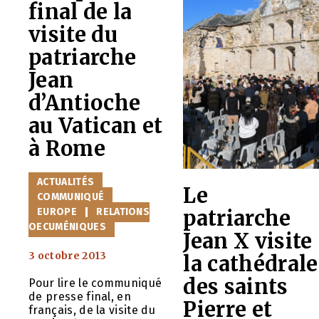
final de la
visite du
patriarche
Jean
d’Antioche
au Vatican et
à Rome
CATÉGORIES
ACTUALITÉS
Le
COMMUNIQUÉ
patriarche
EUROPE
RELATIONS
OECUMÉNIQUES
Jean X visite
3 octobre 2013
la cathédrale
des saints
Pour lire le communiqué
de presse final, en
Pierre et
français, de la visite du