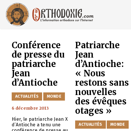
Aller
au
contenu
Conférence
Patriarche
de presse du
Jean
patriarche
d’Antioche:
Jean
« Nous
d’Antioche
restons sans
nouvelles
CATÉGORIES
ACTUALITÉS
MONDE
des évêques
6 décembre 2013
otages »
Hier, le patriarche Jean X
CATÉGORIES
ACTUALITÉS
MONDE
d’Antioche a tenu une
conférence de presse au