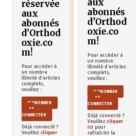
aux
réservée
abonnés
aux
d’Orthod
abonnés
oxie.co
d’Orthod
m!
oxie.co
m!
Pour accéder à
un nombre
Pour accéder à
illimité d’articles
un nombre
complets,
illimité d’articles
veuillez :
complets,
veuillez :
S’ABONNER
SE
S’ABONNER
CONNECTER
SE
CONNECTER
Déjà connecté ?
Veuillez
cliquer
Déjà connecté ?
ici
pour
Veuillez
cliquer
rafraîchir la