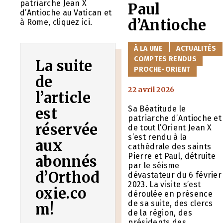
patriarche Jean X
Paul
d’Antioche au Vatican et
d’Antioche
à Rome, cliquez ici.
CATÉGORIES
À LA UNE
ACTUALITÉS
COMPTES RENDUS
La suite
PROCHE-ORIENT
de
22 avril 2026
l’article
Sa Béatitude le
est
patriarche d’Antioche et
réservée
de tout l’Orient Jean X
s’est rendu à la
aux
cathédrale des saints
Pierre et Paul, détruite
abonnés
par le séisme
d’Orthod
dévastateur du 6 février
2023. La visite s’est
oxie.co
déroulée en présence
de sa suite, des clercs
m!
de la région, des
présidents des