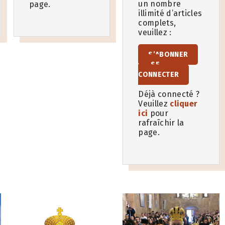
un nombre
page.
illimité d’articles
complets,
veuillez :
S’ABONNER
SE
CONNECTER
Déjà connecté ?
Veuillez
cliquer
ici
pour
rafraîchir la
page.