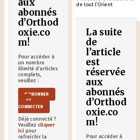
aux
de tout l’Orient
abonnés
d’Orthod
La suite
oxie.co
de
m!
l’article
Pour accéder à
est
un nombre
illimité d’articles
réservée
complets,
aux
veuillez :
abonnés
S’ABONNER
d’Orthod
SE
CONNECTER
oxie.co
Déjà connecté ?
m!
Veuillez
cliquer
ici
pour
Pour accéder à
rafraîchir la