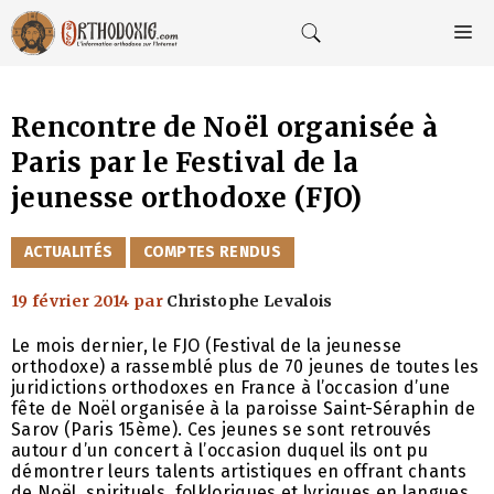
Aller
au
M
contenu
Rencontre de Noël organisée à
Paris par le Festival de la
jeunesse orthodoxe (FJO)
CATÉGORIES
ACTUALITÉS
COMPTES RENDUS
19 février 2014
par
Christophe Levalois
Le mois dernier, le FJO (Festival de la jeunesse
orthodoxe) a rassemblé plus de 70 jeunes de toutes les
juridictions orthodoxes en France à l’occasion d’une
fête de Noël organisée à la paroisse Saint-Séraphin de
Sarov (Paris 15ème). Ces jeunes se sont retrouvés
autour d’un concert à l’occasion duquel ils ont pu
démontrer leurs talents artistiques en offrant chants
de Noël, spirituels, folkloriques et lyriques en langues