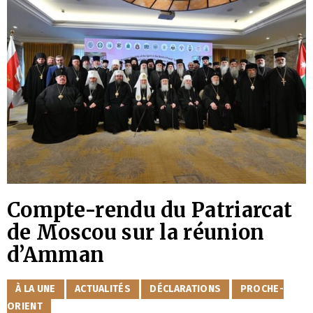
Compte-rendu du Patriarcat
de Moscou sur la réunion
d’Amman
CATÉGORIES
À LA UNE
ACTUALITÉS
DÉCLARATIONS
PROCHE-
ORIENT