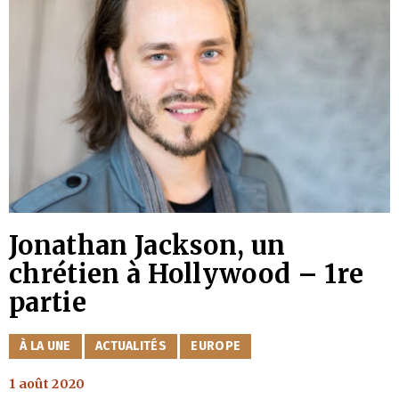
Jonathan Jackson, un
chrétien à Hollywood – 1re
partie
CATÉGORIES
À LA UNE
ACTUALITÉS
EUROPE
1 août 2020