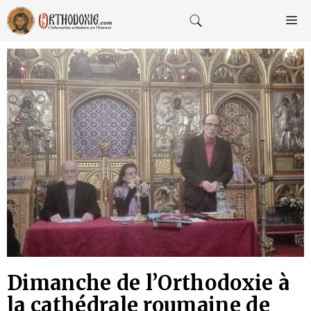
Aller
au
M
contenu
Dimanche de l’Orthodoxie à
la cathédrale roumaine de