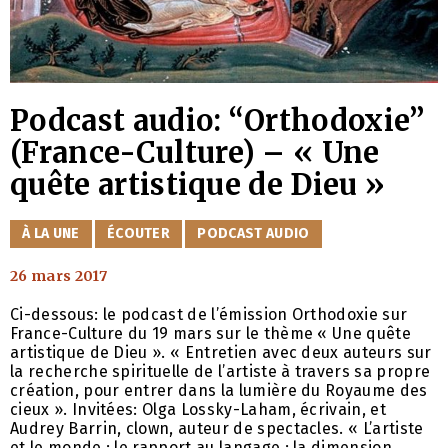
Podcast audio: “Orthodoxie”
(France-Culture) – « Une
quête artistique de Dieu »
CATÉGORIES
À LA UNE
ÉCOUTER
PODCAST AUDIO
26 mars 2017
Ci-dessous: le podcast de l’émission Orthodoxie sur
France-Culture du 19 mars sur le thème « Une quête
artistique de Dieu ». « Entretien avec deux auteurs sur
la recherche spirituelle de l’artiste à travers sa propre
création, pour entrer dans la lumière du Royaume des
cieux ». Invitées: Olga Lossky-Laham, écrivain, et
Audrey Barrin, clown, auteur de spectacles. « L’artiste
et le monde ; le rapport au langage ; la dimension