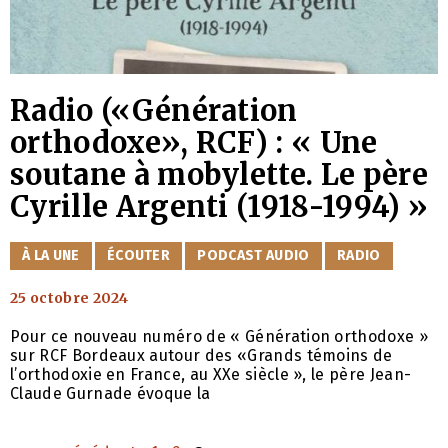
Radio («Génération
orthodoxe», RCF) : « Une
soutane à mobylette. Le père
Cyrille Argenti (1918-1994) »
CATÉGORIES
À LA UNE
ÉCOUTER
PODCAST AUDIO
RADIO
25 octobre 2024
Pour ce nouveau numéro de « Génération orthodoxe »
sur RCF Bordeaux autour des «Grands témoins de
l’orthodoxie en France, au XXe siècle », le père Jean-
Claude Gurnade évoque la