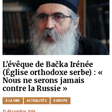
L’évêque de Bačka Irénée
(Église orthodoxe serbe) : «
Nous ne serons jamais
contre la Russie »
CATÉGORIES
À LA UNE
ACTUALITÉS
EUROPE
17 décembre 2014