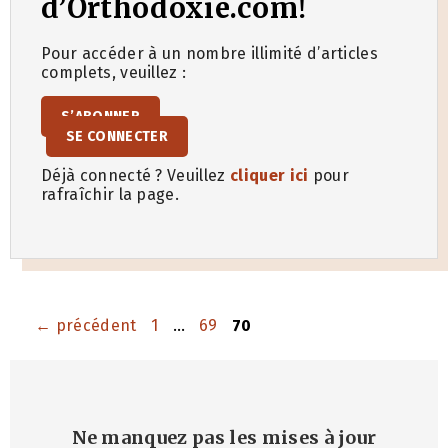
d’Orthodoxie.com!
Pour accéder à un nombre illimité d’articles
complets, veuillez :
S’ABONNER
SE CONNECTER
Déjà connecté ? Veuillez
cliquer ici
pour
rafraîchir la page.
Page
Page
Page
←
précédent
1
…
69
70
Ne manquez pas les mises à jour