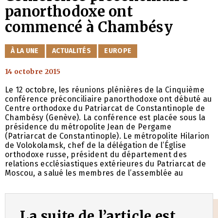
panorthodoxe ont
commencé à Chambésy
CATÉGORIES
À LA UNE
ACTUALITÉS
EUROPE
14 octobre 2015
Le 12 octobre, les réunions plénières de la Cinquième
conférence préconciliaire panorthodoxe ont débuté au
Centre orthodoxe du Patriarcat de Constantinople de
Chambésy (Genève). La conférence est placée sous la
présidence du métropolite Jean de Pergame
(Patriarcat de Constantinople). Le métropolite Hilarion
de Volokolamsk, chef de la délégation de l’Église
orthodoxe russe, président du département des
relations ecclésiastiques extérieures du Patriarcat de
Moscou, a salué les membres de l’assemblée au
La suite de l’article est