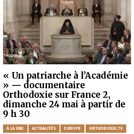
« Un patriarche à l’Académie
» — documentaire
Orthodoxie sur France 2,
dimanche 24 mai à partir de
9 h 30
CATÉGORIES
À LA UNE
ACTUALITÉS
EUROPE
ORTHODOXIE.TV