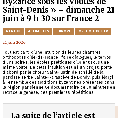
Byzance sous les voûtes de
Saint-Denis » – dimanche 21
juin à 9 h 30 sur France 2
CATÉGORIES
À LA UNE
ACTUALITÉS
EUROPE
ORTHODOXIE.TV
21 juin 2026
Tout est parti d’une intuition de jeunes chantres
orthodoxes d’Île-de-France : faire dialoguer, le temps
d’une soirée, les écoles psaltiques d’Orient sous une
même voûte. De cette intuition est né un projet, porté
d’abord par le chœur Saint-Justin de Tchélié de la
paroisse serbe Sainte-Parascève de Bondy, puis élargi
à l’ensemble des traditions byzantines présentes dans
la région parisienne.Ce documentaire de 30 minutes en
retrace la genèse, des premières répétitions
La suite de l’article est