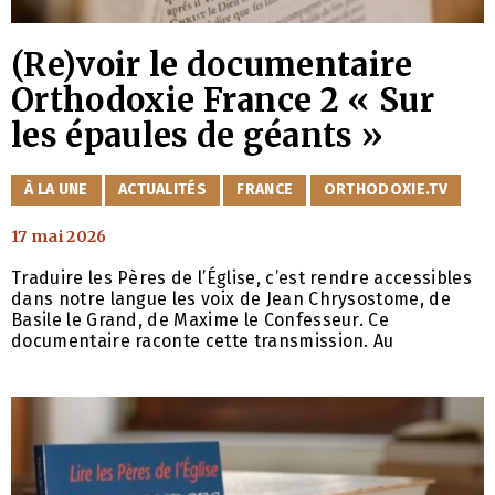
(Re)voir le documentaire
Orthodoxie France 2 « Sur
les épaules de géants »
CATÉGORIES
À LA UNE
ACTUALITÉS
FRANCE
ORTHODOXIE.TV
17 mai 2026
Traduire les Pères de l’Église, c’est rendre accessibles
dans notre langue les voix de Jean Chrysostome, de
Basile le Grand, de Maxime le Confesseur. Ce
documentaire raconte cette transmission. Au