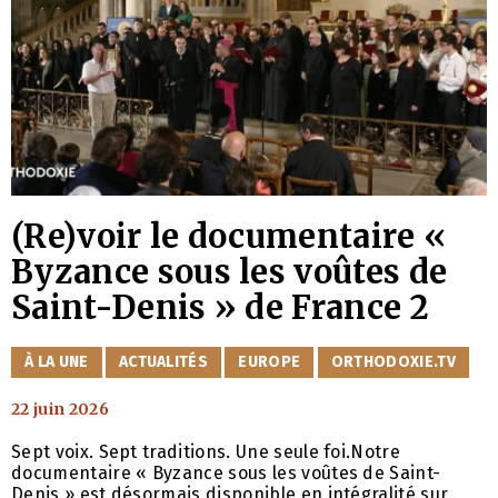
(Re)voir le documentaire «
Byzance sous les voûtes de
Saint-Denis » de France 2
CATÉGORIES
À LA UNE
ACTUALITÉS
EUROPE
ORTHODOXIE.TV
22 juin 2026
Sept voix. Sept traditions. Une seule foi.Notre
documentaire « Byzance sous les voûtes de Saint-
Denis » est désormais disponible en intégralité sur