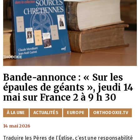
Bande-annonce : « Sur les
épaules de géants », jeudi 14
mai sur France 2 à 9 h 30
CATÉGORIES
À LA UNE
ACTUALITÉS
EUROPE
ORTHODOXIE.TV
14 mai 2026
Traduire les Pères de l’Église, c’est une responsabilité