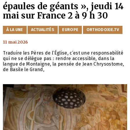
épaules de géants », jeudi 14
mai sur France 2 à 9 h 30
CATÉGORIES
À LA UNE
ACTUALITÉS
EUROPE
ORTHODOXIE.TV
11 mai 2026
Traduire les Pères de l’Église, c’est une responsabilité
qui ne se délègue pas : rendre accessible, dans la
langue de Montaigne, la pensée de Jean Chrysostome,
de Basile le Grand,