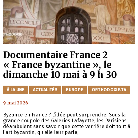
Documentaire France 2
« France byzantine », le
dimanche 10 mai à 9 h 30
CATÉGORIES
À LA UNE
ACTUALITÉS
EUROPE
ORTHODOXIE.TV
9 mai 2026
Byzance en France ? L’idée peut surprendre. Sous la
grande coupole des Galeries Lafayette, les Parisiens
déambulent sans savoir que cette verrière doit tout à
l’art byzantin, qu’elle leur parle,