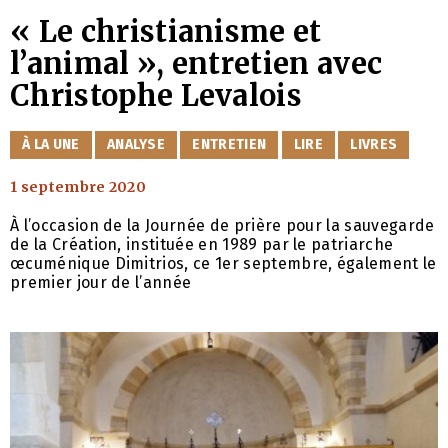
« Le christianisme et
l’animal », entretien avec
Christophe Levalois
CATÉGORIES
À LA UNE
ANALYSE
ENTRETIEN
LIRE
LIVRES
1 septembre 2020
À l’occasion de la Journée de prière pour la sauvegarde
de la Création, instituée en 1989 par le patriarche
œcuménique Dimitrios, ce 1er septembre, également le
premier jour de l’année