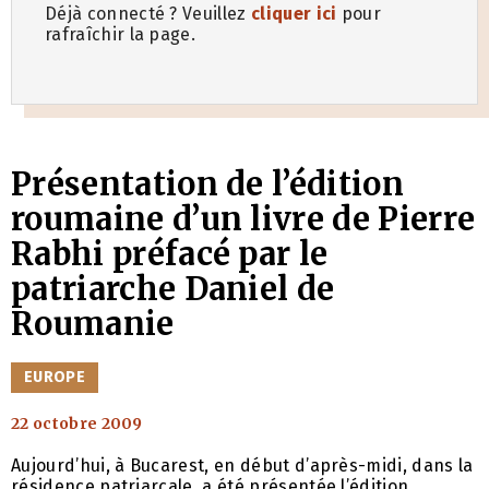
Déjà connecté ? Veuillez
cliquer ici
pour
rafraîchir la page.
Présentation de l’édition
roumaine d’un livre de Pierre
Rabhi préfacé par le
patriarche Daniel de
Roumanie
CATÉGORIES
EUROPE
22 octobre 2009
Aujourd’hui, à Bucarest, en début d’après-midi, dans la
résidence patriarcale, a été présentée l’édition