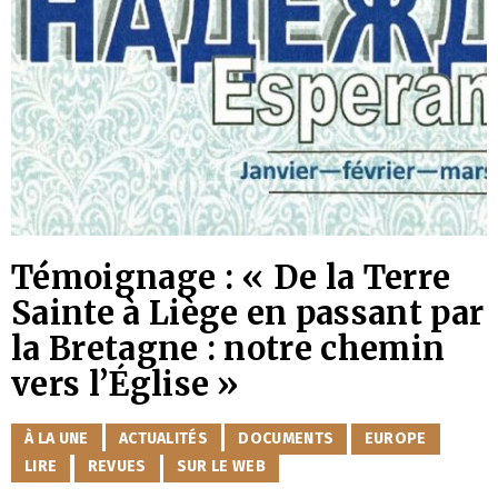
Témoignage : « De la Terre
Sainte à Liège en passant par
la Bretagne : notre chemin
vers l’Église »
CATÉGORIES
À LA UNE
ACTUALITÉS
DOCUMENTS
EUROPE
LIRE
REVUES
SUR LE WEB