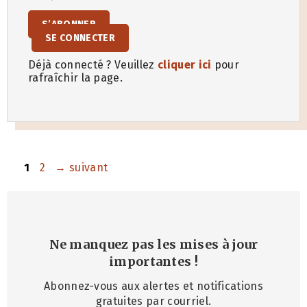
S’ABONNER
SE CONNECTER
Déjà connecté ? Veuillez
cliquer ici
pour
rafraîchir la page.
Page
Page
1
2
→
suivant
Ne manquez pas les mises à jour
importantes
!
Abonnez-vous aux alertes et notifications
gratuites par courriel.