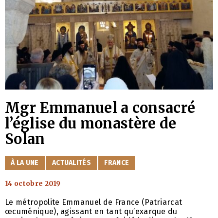
Mgr Emmanuel a consacré
l’église du monastère de
Solan
CATÉGORIES
À LA UNE
ACTUALITÉS
FRANCE
14 octobre 2019
Le métropolite Emmanuel de France (Patriarcat
œcuménique), agissant en tant qu’exarque du