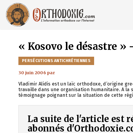
Aller
au
contenu
« Kosovo le désastre »
CATÉGORIES
PERSÉCUTIONS ANTICHRÉTIENNES
30 juin 2006
par
Vladimir Alidis est un laïc orthodoxe, d’origine gr
travaille dans une organisation humanitaire. A la 
témoignage poignant sur la situation de cette régio
La suite de l'article est
abonnés d'Orthodoxie.c