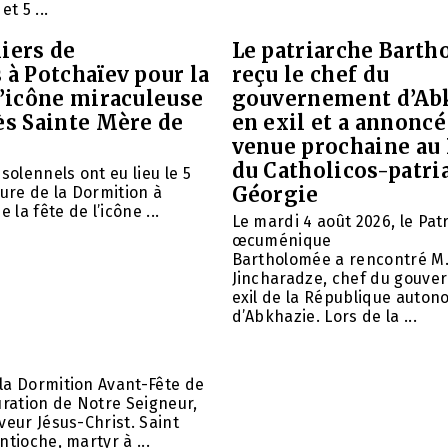
et 5 ...
iers de
Le patriarche Barth
 à Potchaïev pour la
reçu le chef du
l’icône miraculeuse
gouvernement d’Ab
ès Sainte Mère de
en exil et a annoncé
venue prochaine au
du Catholicos-patri
solennels ont eu lieu le 5
Géorgie
aure de la Dormition à
e la fête de l’icône ...
Le mardi 4 août 2026, le Pat
œcuménique
Bartholomée a rencontré M.
Jincharadze, chef du gouve
exil de la République auto
d’Abkhazie. Lors de la ...
la Dormition Avant-Fête de
uration de Notre Seigneur,
veur Jésus-Christ. Saint
ntioche, martyr à ...