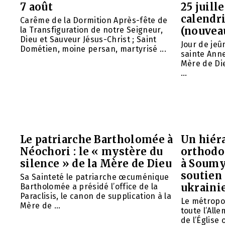
7 août
25 juill
calendri
Carême de la Dormition Après-fête de
(nouvea
la Transfiguration de notre Seigneur,
Dieu et Sauveur Jésus-Christ ; Saint
Jour de jeû
Dométien, moine persan, martyrisé ...
sainte Anne
Mère de Die
...
Le patriarche Bartholomée à
Un hiéra
Néochori : le « mystère du
orthodo
silence » de la Mère de Dieu
à Soumy
soutien 
Sa Sainteté le patriarche œcuménique
ukraini
Bartholomée a présidé l’office de la
Paraclisis, le canon de supplication à la
Le métropol
Mère de ...
toute l’All
de l’Église