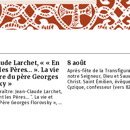
ude Larchet, « « En
8 août
les Pères… ». La vie
Après-fête de la Transfigur
vre du père Georges
notre Seigneur, Dieu et Sau
Christ. Saint Émilien, évêqu
ky »
Cyzique, confesseur (vers 820)
raître: Jean-Claude Larchet,
t les Pères… ”. La vie et
Père Georges Florovsky », ...