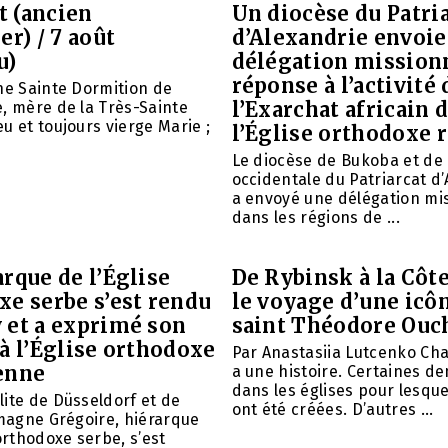
et (ancien
Un diocèse du Patri
er) / 7 août
d’Alexandrie envoie
u)
délégation mission
réponse à l’activité 
ne Sainte Dormition de
l’Exarchat africain 
, mère de la Très-Sainte
u et toujours vierge Marie ;
l’Église orthodoxe 
Le diocèse de Bukoba et de
occidentale du Patriarcat d
a envoyé une délégation mi
dans les régions de ...
rque de l’Église
De Rybinsk à la Côte
xe serbe s’est rendu
le voyage d’une icô
 et a exprimé son
saint Théodore Ouc
à l’Église orthodoxe
Par Anastasiia Lutcenko Ch
enne
a une histoire. Certaines d
dans les églises pour lesque
ite de Düsseldorf et de
ont été créées. D’autres ...
emagne Grégoire, hiérarque
 orthodoxe serbe, s’est