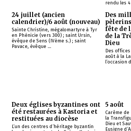
rendu les 4 
24 juillet (ancien
Des mill
calendrier)/6 août (nouveau)
pèlerins
fête de 
Sainte Christine, mégalomartyre à Tyr
de la Tr
en Phénicie (vers 300) ; saint Ursin,
évêque de Sens (IVème s.) ; saint
Dieu
Pavace, évêque ...
Des offices 
août à la L
l’occasion d
Deux églises byzantines ont
5 août
été restaurées à Kastoria et
Carême de 
restituées au diocèse
la Transfig
Dieu et Sau
L’un des centres d’héritage byzantin
Eusigne d’A