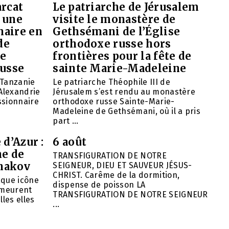
arcat
Le patriarche de Jérusalem
 une
visite le monastère de
naire en
Gethsémani de l’Église
de
orthodoxe russe hors
de
frontières pour la fête de
russe
sainte Marie-Madeleine
 Tanzanie
Le patriarche Théophile III de
’Alexandrie
Jérusalem s’est rendu au monastère
ssionnaire
orthodoxe russe Sainte-Marie-
Madeleine de Gethsémani, où il a pris
part ...
 d’Azur :
6 août
ne de
TRANSFIGURATION DE NOTRE
hakov
SEIGNEUR, DIEU ET SAUVEUR JÉSUS-
CHRIST. Carême de la dormition,
aque icône
dispense de poisson LA
emeurent
TRANSFIGURATION DE NOTRE SEIGNEUR
lles elles
...