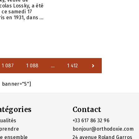
colas Lossky, a été
 ce samedi 17
s en 1931, dans ...
1 087
1 088
…
1 412
e banner="5"]
atégories
Contact
ualités
+33 617 86 32 96
prendre
bonjour@orthodoxie.com
re ensemble
24 avenue Roland Garros