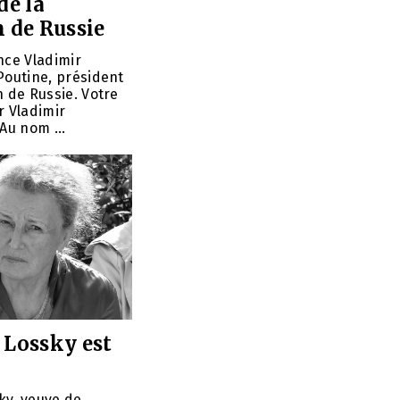
de la
 de Russie
nce Vladimir
Poutine, président
n de Russie. Votre
r Vladimir
Au nom ...
 Lossky est
ky, veuve de