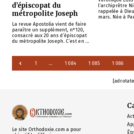
d’épiscopat du
l’archiprêtre Ni
rappelée à Dieu
métropolite Joseph
mars. Née à Pari
La revue Apostolia vient de faire
paraître un supplément, n°120,
consacré aux 20 ans d’épiscopat
du métropolite Joseph. C’est en ...
1
…
1 084
1 085
1 086
[adrotat
C
Act
Ap
Le site Orthodoxie.com a pour
Êt