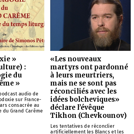
xie »
«Les nouveaux
lture) :
martyrs ont pardonné
gie du
à leurs meurtriers,
rême »
mais ne se sont pas
réconciliés avec les
 podcast audio de
idées bolcheviques»
odoxie sur France-
mars consacrée au
déclare l’évêque
ie du Grand Carême
Tikhon (Chevkounov)
Les tentatives de réconclier
artificiellement les Blancs et les