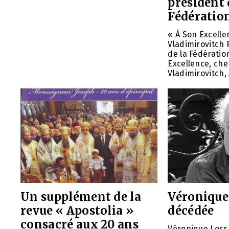
président 
Fédération
« À Son Excelle
Vladimirovitch 
de la Fédératio
Excellence, che
Vladimirovitch, 
Un supplément de la
Véronique
revue « Apostolia »
décédée
consacré aux 20 ans
Véronique Loss